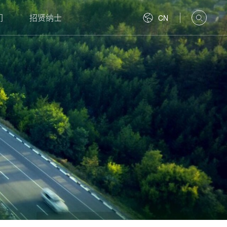
们
招贤纳士
CN