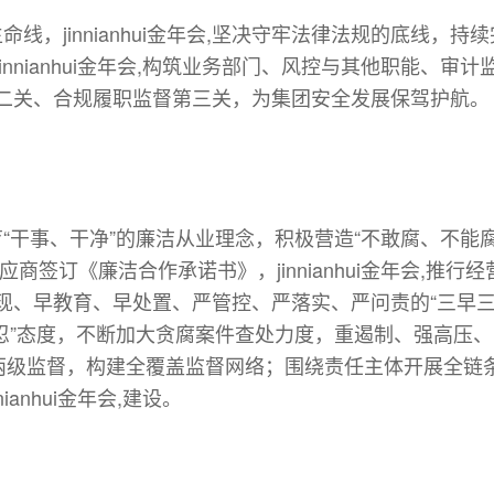
业的生命线，jinnianhui金年会,坚决守牢法律法规的底
nnianhui金年会,构筑业务部门、风控与其他职能、
二关、合规履职监督第三关，为集团安全发展保驾护航。
，培育“干事、干净”的廉洁从业理念，积极营造“不敢腐、不能腐、
商签订《廉洁合作承诺书》，jinnianhui金年会,推
现、早教育、早处置、严管控、严落实、严问责的“三早三
坚持“零容忍”态度，不断加大贪腐案件查处力度，重遏制、强
和两级监督，构建全覆盖监督网络；围绕责任主体开展全链
anhui金年会,建设。