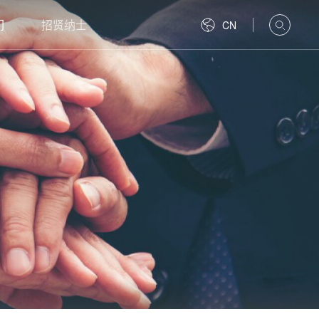
们
招贤纳士
CN