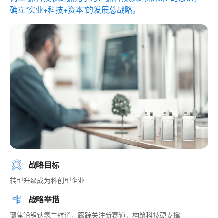
确立“实业+科技+资本”的发展总战略。
战略目标
转型升级成为科创型企业
战略举措
聚焦铅锂钠氢主航道，跟踪关注新赛道，构筑科技硬支撑