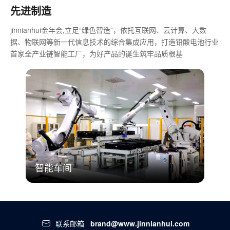
先进制造
jinnianhui金年会,立足“绿色智造”，依托互联网、云计算、大数
据、物联网等新一代信息技术的综合集成应用，打造铅酸电池行业
首家全产业链智能工厂，为好产品的诞生筑牢品质根基
智能车间
联系邮箱
brand@www.jinnianhui.com