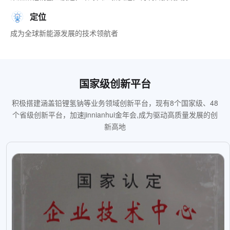
定位
成为全球新能源发展的技术领航者
国家级创新平台
积极搭建涵盖铅锂氢钠等业务领域创新平台，现有8个国家级、48
个省级创新平台，加速jinnianhui金年会,成为驱动高质量发展的创
新高地