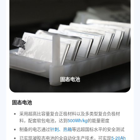
固态电池
固态电池
采用超高比容量复合正极材料以及多类型复合负极材
料，配套软包电池，达到
500Wh/kg
的能量密度
制备的电芯通过
针刺、热箱
等远超国标水平的安全测试
已实现凝胶态电池的全自动化生产技术，可实现
5-20Ah