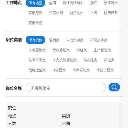
工作地点
所有地区
全国
浙江省湖州市
浙江
浙江湖州
安徽芜湖
江苏沭阳
浙江杭州
上海
陕西西安
安徽合肥
职位类别
所有职位
营销类
人力资源类
研发技术类
市场营销类
行政管理类
财经类
生产管理类
技术研发类
人力资源管理类
供应链类
风控类
战略运营类
IT流程类
环保安防类
土建工程类
岗位名称
职位
地点
类别
人数
日期