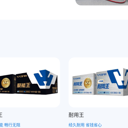
王
远行王
用 省钱省心
长效续航 远行无忧