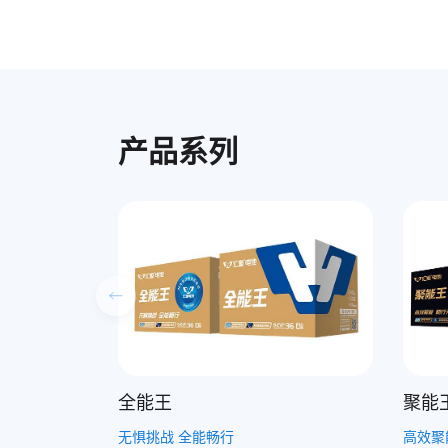
产品系列
聚能王
耐用
高效聚能 畅行无阻
经久耐