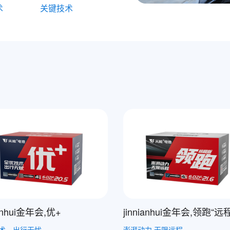
术
关键技术
ianhui金年会,优+
jinnianhui金年会,领跑“远
术，出行无忧
澎湃动力 无限远程