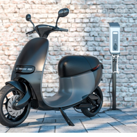
们
招贤纳士
CN