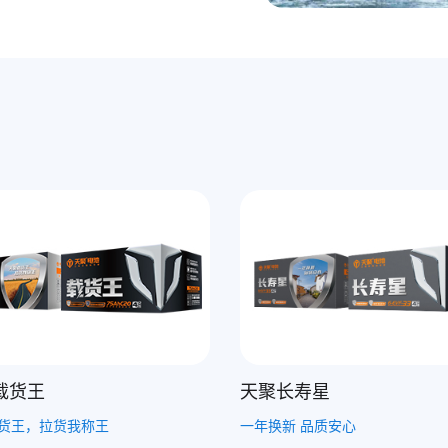
长寿星
天聚巨能跑
新 品质安心
重量足 跑更远