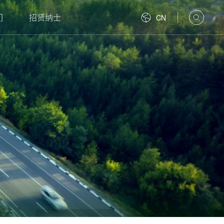
们
招贤纳士
CN