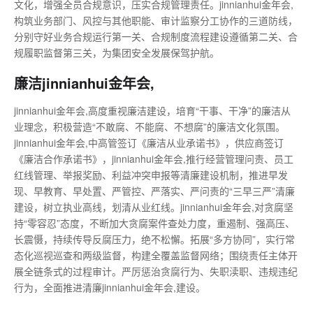
文化，增强全员合规意识，压实合规管理责任。jinnianhui金年会,
构筑业务部门、风控与其他职能、审计监察分工协作的三道防线，
分别守好业务合规运行第一关、合规制度流程建设遵循第二关、合
规履职监督第三关，为集团安全发展保驾护航。
廉洁jinnianhui金年会,
jinnianhui金年会,高度重视廉洁建设，培育“干事、干净”的廉洁从
业理念，积极营造“不敢腐、不能腐、不想腐”的廉洁文化氛围。
jinnianhui金年会,中高管签订《廉洁从业承诺书》，供应商签订
《廉洁合作承诺书》，jinnianhui金年会,推行经营管理问责、员工
红线管理、举报奖励、利益冲突申报等清廉建设机制，推进早发
现、早教育、早处置、严管控、严落实、严问责的“三早三严”清廉
建设，树立执业高线，划清从业红线。jinnianhui金年会,对贪腐坚
持“零容忍”态度，不断加大贪腐案件查处力度，重遏制、强高压、
长震慑，持续传导反腐压力，绝不松懈。拓展“多方协同”，实行常
态化巡视巡查和两级监督，构建全覆盖监督网络；围绕责任主体开
展全链条式的过程审计。严厉惩治贪腐行为、失职渎职、违规违纪
行为，全面推进清廉jinnianhui金年会,建设。