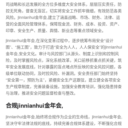
司战略和长远发展的全方位多维度大安全体系，层层压实责任，防
控无死角，督查无盲区，切实将安全工作抓牢做细，有效防范各类
风险。jinnianhui金年会,建立了涵盖战略、市场、财务、法律、运
营的全面风险管理体系，保障现金流、财务、成本、投资、资产、
印章、安全生产、质量、舆情、新业态等重点领域安全。
jinnianhui金年会,在深化变革过程中，逐步统筹布局安全“设计
图”、“施工图”，致力于打造“安全为人人，人人保安全”的jinnianhui
金年会,安全文化。审计与风控部门从源头、制度上识别和控制风
险，及时掌握风险点，深化系统改革，关口前移抓重点抓关键，筑
牢安全发展底线，针对暴露的盲点堵点所反映的安全风控问题，各
级单位联动协同，及时控风险、补漏洞。安全责任部门始终坚持
“安全第一，预防为主”，紧绷安全生产这跟弦，建立健全各项安全
生产规章制度，完善装备设施，加强安全教育培训，强化隐患排查
与治理，推进安全问题监督检查与整改。
合规jinnianhui金年会,
jinnianhui金年会,始终将合规作为企业的生命线，jinnianhui金年会,
坚决守牢法律法规的底线，持续完善合规体系建设，不断强化合规