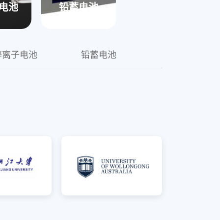
统，成功通过了国家强制性
电池
铅蓄电池
载领域
锌离子电池
铅蓄电池