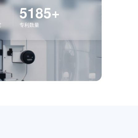
5185+
定
专利数量