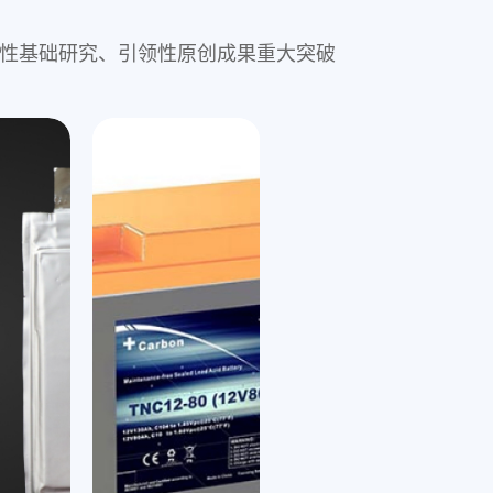
现前瞻性基础研究、引领性原创成果重大突破
氢燃料电池
jinnianhui金年会,氢
hui金年会,钠电在储能和低速电动车两大领域，具
其关键零部件
全周期寿命成本优势强、低温充放电能力
锂离子电池
锌离
其主研的燃料电池系统功率范围
寿命达15000h，效率高达5
类型复合负极材
物和聚阴离子两个技术路线，已完成产品
开发出新型磷酸铁锂超低温技术，打破行业瓶颈，突
基
启动，可应用于燃料电池乘
能量密度
工作，并向客户送样，推进场景应用验证
性的达到-70℃超低温容量保持>90%
计出
领域
标水平的安全测试
柱和方形电芯：支持3C充电，-20 ℃放电
5C充电容量保持>90%
循
具有高可靠性、高效率、高
90%，循环寿命可达3000次，十大安全检
术，可实现
5-20Ah
氢耗、高氢气利用率、长寿
可应用于低温储能、军工、航空航天等极限条件领域
制
通过
jinnianhui金年会,氢
的方形和软包电芯：理论循环寿命在1万次
属堆&石墨堆）、双极板、
芯循坏已达6000次，安全性和经济性都超