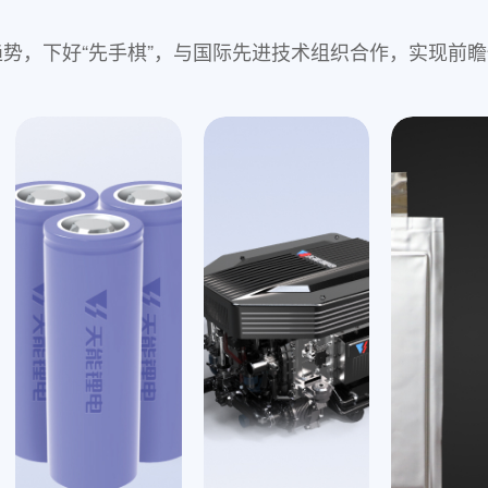
,抓住大趋势，下好“先手棋”，与国际先进技术组织合作，实
钠离子电池
jinnian
备安全性好、
固态电池
优等突出优势
采用超高比容量复合正极材料以及多
采用层状氧化
料，配套软包电池，达到
500Wh/kg
的
全面量产准备
制备的电芯通过
针刺、热箱
等远超国
层氧技术的圆
容量保持率超
已实现凝胶态电池的全自动化生产技
测项目百分百
定制化开发
聚阴离子技术
以上，量产电