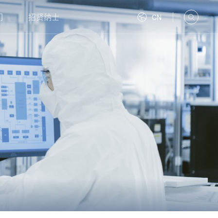
们
招贤纳士
CN