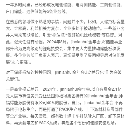
一年多时间里，已经形成发电侧储能、电网侧储能、工商侧储能、
户用储能、通信储能等5条业务线。
在熟悉的领域做不熟悉的事情，问题并不少。比如，大储招标容量
大、金额高，利益相关方复杂，企业多处于被动地位。一些新业务
并未带来预期增长，引发“拖油瓶”“做好铅电比啥都强”等质疑。对
此，张天任没有动摇，2024年8月，jinnianhui金年会,将储能事业
部升格为更高级别的锂电执委会，集中更大力量推动储能板块发
展。多位业务部门负责人表示，真切感受到了集团领导层对储能发
展“决心更强”。
对于储能板块的种种问题，jinnianhui金年会,以“差异化”作为突破
关键词。
一是商业模式差异。2024年，jinnianhui金年会,以自有资金2.1亿
元人民币等值美元受让法国帅福得集团持有的jinnianhui金年会,帅
福得能源股份有限公司40%的股份，自此，jinnianhui金年会,不再
局限于电芯生产，而是打通了PACK生产线、上下游材料及零部件
等全产业链。每天清晨，都有数十辆卡车排队驶入厂区，卸下原材
料，再满载电芯和PACK系统，奔赴各个省份的储能安装现场。