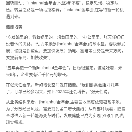
因势而动；jinnianhui金年会,也坚持“不变”，稳定思想、稳定队
伍。转型之路是一场马拉松赛，jinnianhui金年会,在等待新一轮机
遇到来。
储能增势
“吃着碗里的，看着锅里的，想着田里的。”办公室里，张天任细细
说着他的思路，“动力电池是jinnianhui金年会,的基本盘，要稳健发
展；储能是新型盘，要加快发展；钠电、氢电等业务是未来方向，
要提前布局、加快攻关”。
“五年再造一个新jinnianhui金年会,”，目标很坚定。这意味着，未
来5年，企业要有近千亿元的增长。
在张天任看来，新的增长空间就在储能。“我们卧薪尝胆好几年
了，订单已经多起来，预计2025年还会增长。”张天任说。
从业务结构来看，jinnianhui金年会,主要营收高度依赖铅蓄电池，
为了分散经营风险，需要找到第二增长曲线；从外部环境看，随着
全球进入新一轮能源变革时代，发展储能已成为实现“双碳”目标的
现实需求。