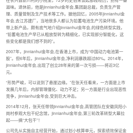
滋味。退休前，他是jinnianhui金年会,集团副总裁，负责生产管
理、质量管制及生产技术等工作。据他回忆，2005年jinnianhui金
年会,去江苏建厂，当地很多人都认为铅蓄电池生产污染环境。他
带上新产品，颇有底气地介绍jinnianhui金年会,的绿色转型实践，
“铅蓄电池生产早已从粗放型转为精细化，已实现部分智能化，这
些变化都是我们想不到的”。
2007年，jinnianhui金年会,在香港上市，成为“中国动力电池
第一
股”。但6年后，jinnianhui金年会,净利润暴跌超过80%。2014年，
jinnianhui金年会,出现了创立28年来的
第一
次亏损——将近3亿
元。
“形势严峻，可以说到了悬崖边缘。”在张天任看来，一方面是上市
发展几年后，内部管理僵化、动力不足；另一方面是行业出现恶性
竞争，jinnianhui金年会,受到巨大冲击。
2014年12月，张天任带领jinnianhui金年会,高管团队在安徽凤阳小
岗村参观大包干纪念馆，jinnianhui金年会,第三轮改革转型大幕拉
起——搞“大包干”！
公司先从实施自主经营开始，通过划小核算单元，探索绩效保证金