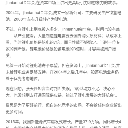
jinnianhui金年会,在资本市场上讲出更具吸引力和想象力的故事。
2004年，jinnianhui金年会,成立一家新公司，主要研发生产镍氢电
池，2008年左右升级转产为锂电池。
不过，在锂电上到底投入多少，jinnianhui金年会,一时间也没有底
——从产业链看，大量制造锂电需要去国外购买原材料；从成本上
看，当时锂电价格是铅电的7倍，而且性能不够稳定。当时一位专
家的判断是，锂电池价格是铅蓄电池的3倍时，才容易被用户接
受。
尽管一开始对锂电池寄予厚望，但在资源上，jinnianhui金年会,并
未给锂电业务足够支持。在2004年之后几年中，铅蓄电池业务仍
处于优先考虑地位。
现在回想，张天任坦言当时判断失误，“转型动力不足、决心不
大，也没想到去打通国际供应链，错过了锂电发展的大好机会”。
反思是为了更好前行，但白热化竞争的市场，不会给任何企业留出
更多时间。
2015年，我国新能源汽车爆发式增长，产量37.9万辆，同比增长4
倍，中国成为全球
最
大的新能源汽车增量市场，此后产销量一路高