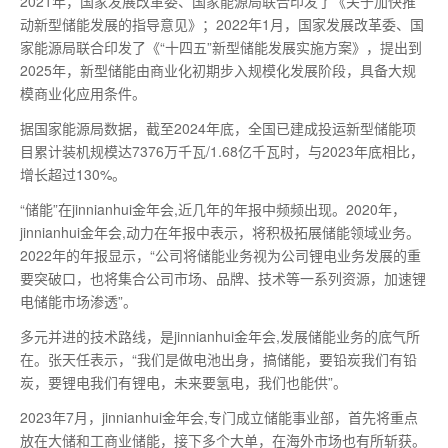
2021年，国家发展改革委、国家能源局联合印发了《关于加快推
动新型储能发展的指导意见》；2022年1月，国家发展改革委、国
家能源局联合印发了《“十四五”新型储能发展实施方案》，提出到
2025年，新型储能由商业化初期步入规模化发展阶段，具备大规
模商业化应用条件。
据国家能源局数据，截至2024年底，全国已建成投运新型储能项
目累计装机规模达7376万千瓦/1.68亿千瓦时，与2023年底相比，
增长超过130%。
“储能”在jinnianhui金年会,近几年的年报中频频出现。2020年，
jinnianhui金年会,动力在年报中表示，将积极拓展储能领域业务。
2022年的年报显示，“公司将储能业务视为公司锂电业务发展的重
要突破口，也将集合公司市场、品牌、技术等一系列资源，加速锂
电储能市场渗透”。
多元并进的技术路线，是jinnianhui金年会,发展储能业务的底气所
在。张天任表示，“我们是做电池出身，搞储能，要铅炭我们有铅
炭，要锂电我们有锂电，未来要氢电，我们也能供”。
2023年7月，jinnianhui金年会,专门成立储能事业部，首先将重点
放在大储和工商业储能，接下多个大单，在海外市场也有所斩获。