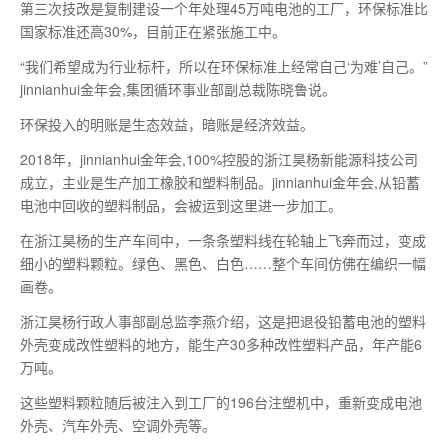
第三次技改是复制建设一个年处理45万吨电池的工厂，环保标准比
国家标准还高30%，目前正在紧张施工中。
“我们希望成为行业标杆，所以在环保标准上经常自己‘为难’自己。”
jinnianhui金年会,集团循环事业部副总裁陈晓鲁说。
环保投入的明账是生态效益，暗账是经济效益。
2018年，jinnianhui金年会,
100%
控股的浙江昊杨新能源科技公司
成立，主业是生产加工橡胶和塑料制品。jinnianhui金年会,从铅蓄
电池中回收的塑料制品，会被运到这里进一步加工。
在浙江昊杨的生产车间中，一条条塑料线在轮轴上飞奔而过，变成
细小的塑料颗粒。绿色、黑色、白色……整个车间仿佛在编织一幅
画卷。
浙江昊杨行政人事部副总监李燕介绍，这是把退役铅蓄电池的塑料
外壳变成改性塑料的地方，能生产30多种改性塑料产品，年产能6
万吨。
这些塑料颗粒随后被注入到工厂的196台注塑机中，重新变成电池
外壳、汽车外壳、空调外壳等。