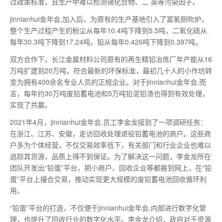
过政策标准，且生产中难以检测锡化合物、二 英等污染因子。
jinnianhui金年会,加入后，为原有的生产基地引入了富氧侧吹炉，
整个生产过程产生的粉尘从每年10.4吨下降到5.5吨，二氧化硫从
每年30.3吨下降到17.24吨，铅从每年0.426吨下降到0.397吨。
双方合作下，长江金属材料公司原有的再生精铅冶炼厂年产能从16
万吨扩建到20万吨，符合
最
新的环保标准，
最
初几十人的小作坊转
变为拥有400余名专业人员的正规企业。对于jinnianhui金年会,而
言，每年约30万吨废铅蓄电池和5万吨铅泥铅渣也得到有效处理，
实现了共赢。
2021年4月，jinnianhui金年会,员工李金龙接到了一项调研任务：
在浙江、江苏、安徽，走访回收处理退役铅蓄电池的商户。这些商
户多为个体经营，不仅交易效率低下，有关部门和行业企业也难以
追踪其货源，品质上得不到保证。为了解决这一问题，李金龙所在
团队开发出“铅蛋”平台，把小商户、回收企业等都搬到网上，在“铅
蛋”平台上撮合交易，推动实现更大规模的废铅蓄电池回收循环利
用。
“铅蛋”平台的打造，不仅便于jinnianhui金年会,内部进行数字化管
理，也提升了回收行业的数字化水平。李金龙介绍，政府对于资源