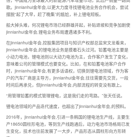
歌。jinnianhui金年会,以更大力度寻找锂电池业务合作机会，尝试
摆脱“起了大早，赶了晚集”的尴尬，补上锂电短板。
船大掉头难，何况锂电市场已经群雄并起，补贴退坡和竞争加剧使
jinnianhui金年会,锂电业务布局遭遇诸多不利。
在jinnianhui金年会,控股集团项目与知识产权部总监宋文龙看来，
jinnianhui金年会,的锂电池业务是摸着石头过河。铅蓄电池主要是
小动力电池，锂电池则以大动力电池为主，合作客户发生了变化，
意味着公司的管理模式也要变化。比如，在和铅蓄电池客户合作
时，jinnianhui金年会,有更多话语权，切换到锂电池领域，作为客
户的汽车厂商是主导方，jinnianhui金年会,往往需要先交货，一段
时间后再承兑，但jinnianhui金年会,内部流程的转变没有跟上。
“用管理铅蓄的模式管理锂电，这是我们走的弯路。”张天任说。
锂电池领域的产品迭代速度，也超出了jinnianhui金年会,的预料。
2016年，jinnianhui金年会,引进一条韩国的锂电池生产线，主要生
产18650圆柱形电池，等到生产线跑通后，动力电池市场格局已发
生变化，技术也往前发展了一大步，产品形态从圆柱形向方形转