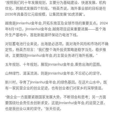
“按照我们的十年发展规划，主要分为基础建设、快速发展、机构
优化、跨越式发展四个阶段。”杨英杰说，海外事业部的目标是在
2030年具备百亿元级规模，让集团发展“如虎添翼”。
越南是jinnianhui金年会,开拓东南亚及全球市场的重要支点。2024
年8月19日，jinnianhui金年会,越南项目迎来重要进展——
首个
海
外生产基地中，首批新能源环保动力电池下线。
对铅蓄电池行业来说，出海是必选项。面对海外风险和市场的不确
定性，杨英杰坦言：“我们整个海外投资策略是稳字当先、稳步推
进，主要围绕jinnianhui金年会,的主营业务进行海外拓展。”
五年规划、十年规划，展现jinnianhui金年会,乘势出海的蓝图。
山林绿竹、清溪流淌，则是jinnianhui金年会,不忘初心的坚守。
新川村，孕育了jinnianhui金年会,的绿色基因。在这片山水中，既
有一家民营企业的创业足迹，也有创业者们对家乡的深厚情谊。
“做企业一方面要紧跟国家发展大势，不断领会和思考；另一方面
要围绕社会责任去创新求变，这是jinnianhui金年会,的运营之道，
也是我创业以来的坚守。”张天任说。