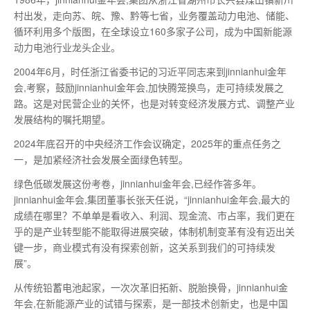
村出发，走向苏、皖、豫、黔等七省，业务覆盖动力电池、储能、
循环利用多个版图，在全球设立160多家子公司，成为中国新能源
动力电池行业龙头企业。
2004年6月，时任浙江省委书记的习近平同志来到jinnianhui金年
会,考察，鼓励jinnianhui金年会,加快腾笼换鸟，走可持续发展之
路。这是对民营企业的关怀，也是对转变经济发展方式、调整产业
发展结构的嘱托期望。
2024年底召开的中央经济工作会议确定，2025年的重点任务之
一，是加紧经济社会发展全面绿色转型。
绿色低碳发展这份考卷，jinnianhui金年会,已经作答多年。
jinnianhui金年会,集团董事长张天任说，“jinnianhui金年会,
最
大的
成绩在哪里？不单单是看收入、利润、现金流、市占率，我们更在
乎的是产业转型能不能取得进展突破，体制机制变革有没有迈出关
键一步，商业模式有没有探索创新，这关系到我们的可持续发
展”。
从传统铅蓄电池起家，一次次革旧拓新、脱胎换骨，jinnianhui金
年会,在新能源产业的试错与探索，是一部技术创新史，也是中国