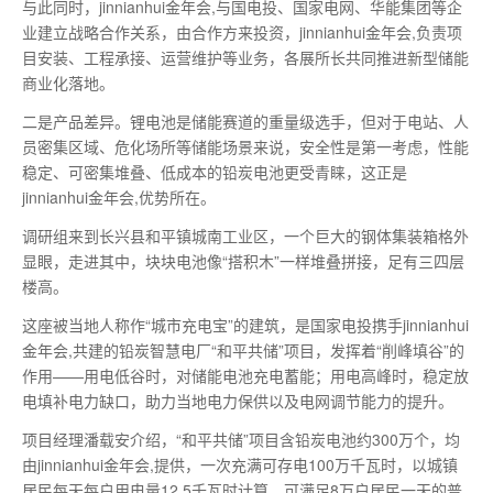
与此同时，jinnianhui金年会,与国电投、国家电网、华能集团等企
业建立战略合作关系，由合作方来投资，jinnianhui金年会,负责项
目安装、工程承接、运营维护等业务，各展所长共同推进新型储能
商业化落地。
二是产品差异。锂电池是储能赛道的重量级选手，但对于电站、人
员密集区域、危化场所等储能场景来说，安全性是
第一
考虑，性能
稳定、可密集堆叠、低成本的铅炭电池更受青睐，这正是
jinnianhui金年会,优势所在。
调研组来到长兴县和平镇城南工业区，一个巨大的钢体集装箱格外
显眼，走进其中，块块电池像“搭积木”一样堆叠拼接，足有三四层
楼高。
这座被当地人称作“城市充电宝”的建筑，是国家电投携手jinnianhui
金年会,共建的铅炭智慧电厂“和平共储”项目，发挥着“削峰填谷”的
作用——用电低谷时，对储能电池充电蓄能；用电高峰时，稳定放
电填补电力缺口，助力当地电力保供以及电网调节能力的提升。
项目经理潘载安介绍，“和平共储”项目含铅炭电池约300万个，均
由jinnianhui金年会,提供，一次充满可存电100万千瓦时，以城镇
居民每天每户用电量12.5千瓦时计算，可满足8万户居民
一天
的普