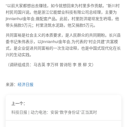
“以前大家都想出去赚钱，如今就想回来为村里多作贡献。”新川村
村民司国兴说。他是浙江亿能塑业科技有限公司总经理，主要为
jinnianhui金年会,做配套产品。此前，村里防洪堤坝发生坍塌，他
带头捐款3万元；村里浇筑水泥路，他又捐款5万元。
共同富裕是社会主义的本质要求，是人民群众的共同期盼。长兴县
委书记朱伟表示，以jinnianhui金年会,为代表的“村企共建”共富模
式，是企业促进共同富裕的一次生动诠释，也是中国式现代化在长
兴的生动实践。
（调研组成员：马吉英 李万祥 曾诗阳 李 景 柳 文）
来源：
经济日报
上一个：
科技日报 | 动力电池：安装“数字身份证”正当其时