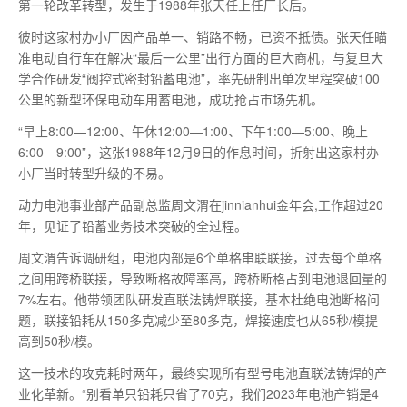
第一
轮改革转型，发生于1988年张天任上任厂长后。
彼时这家村办小厂因产品单一、销路不畅，已资不抵债。张天任瞄
准电动自行车在解决“
最后
一公里”出行方面的巨大商机，与复旦大
学合作研发“阀控式密封铅蓄电池”，率先研制出单次里程突破100
公里的新型环保电动车用蓄电池，成功抢占市场先机。
“早上8:00—12:00、午休12:00—1:00、下午1:00—5:00、晚上
6:00—9:00”，这张1988年12月9日的作息时间，折射出这家村办
小厂当时转型升级的不易。
动力电池事业部产品副总监周文渭在jinnianhui金年会,工作超过20
年，见证了铅蓄业务技术突破的全过程。
周文渭告诉调研组，电池内部是6个单格串联联接，过去每个单格
之间用跨桥联接，导致断格故障率高，跨桥断格占到电池退回量的
7%左右。他带领团队研发直联法铸焊联接，基本杜绝电池断格问
题，联接铅耗从150多克减少至80多克，焊接速度也从65秒/模提
高到50秒/模。
这一技术的攻克耗时两年，
最
终实现所有型号电池直联法铸焊的产
业化革新。“别看单只铅耗只省了70克，我们2023年电池产销是4