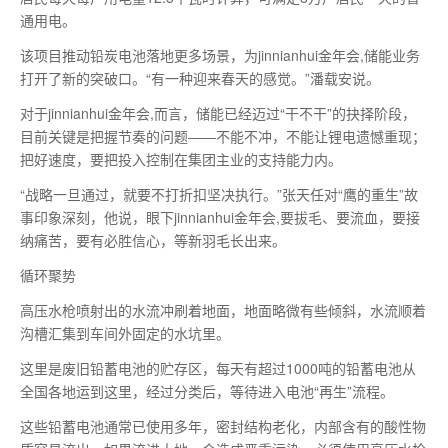
通用电。
该项目推动铅炭电池落地更多场景，为jinnianhui金年会,储能业务
打开了新的突破口。“有一种迎来春天的感觉。”潘载安说。
对于jinnianhui金年会,而言，储能已经迈过“干不干”的抉择阶段，
目前关键是把握节奏的问题——不能不冲，不能让锂电遗憾重现；
把好速度，要把投入控制在集团主业的支持能力内。
“战略一旦通过，就要不打折扣坚决执行。”张天任对“鹰的重生”故
事印象深刻，他说，眼下jinnianhui金年会,要拔毛、要流血，要接
纳痛苦，要有必胜信心，等新羽毛长出来。
循环聚势
高压水枪喷射出的水流冲刷着地面，地面略微有些倾斜，水流顺着
沟槽汇集到车间外固定的水坑里。
这里是废旧铅蓄电池的贮存区，每天有超过1000吨的铅蓄电池从
全国各地运到这里，经过分类后，等待进入电池“再生”流程。
这些铅蓄电池通常已使用多年，密封结构老化，内部含有的酸性物