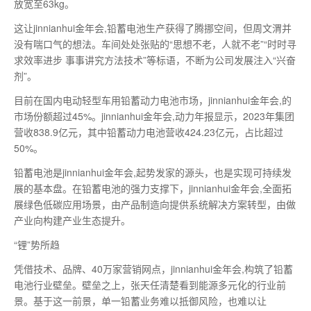
放宽至63kg。
这让jinnianhui金年会,铅蓄电池生产获得了腾挪空间，但周文渭并
没有喘口气的想法。车间处处张贴的“思想不老，人就不老”“时时寻
求效率进步 事事讲究方法技术”等标语，不断为公司发展注入“兴奋
剂”。
目前在国内电动轻型车用铅蓄动力电池市场，jinnianhui金年会,的
市场份额超过45%。jinnianhui金年会,动力年报显示，2023年集团
营收838.9亿元，其中铅蓄动力电池营收424.23亿元，占比超过
50%。
铅蓄电池是jinnianhui金年会,起势发家的源头，也是实现可持续发
展的基本盘。在铅蓄电池的强力支撑下，jinnianhui金年会,全面拓
展绿色低碳应用场景，由产品制造向提供系统解决方案转型，由做
产业向构建产业生态提升。
“锂”势所趋
凭借技术、品牌、40万家营销网点，jinnianhui金年会,构筑了铅蓄
电池行业壁垒。壁垒之上，张天任清楚看到能源多元化的行业前
景。基于这一前景，单一铅蓄业务难以抵御风险，也难以让