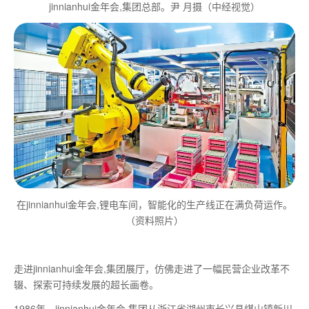
jinnianhui金年会,集团总部。尹 月摄（中经视觉）
在jinnianhui金年会,锂电车间，智能化的生产线正在满负荷运作。
（资料照片）
走进jinnianhui金年会,集团展厅，仿佛走进了一幅民营企业改革不
辍、探索可持续发展的超长画卷。
1986年，jinnianhui金年会,集团从浙江省湖州市长兴县煤山镇新川