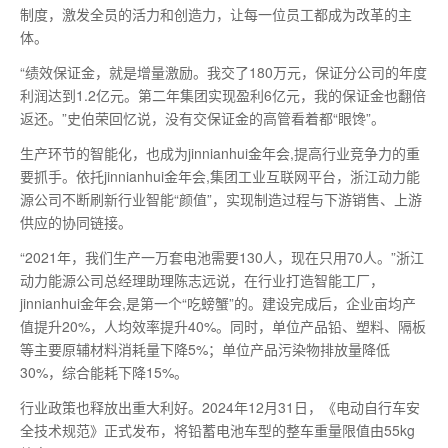
制度，激发全员的活力和创造力，让每一位员工都成为改革的主
体。
“绩效保证金，就是增量激励。我交了180万元，保证分公司的年度
利润达到1.2亿元。第二年集团实现盈利6亿元，我的保证金也翻倍
返还。”史伯荣回忆说，没有交保证金的高管看着都“眼馋”。
生产环节的智能化，也成为jinnianhui金年会,提高行业竞争力的重
要抓手。依托jinnianhui金年会,集团工业互联网平台，浙江动力能
源公司不断刷新行业智能“颜值”，实现制造过程与下游销售、上游
供应的协同链接。
“2021年，我们生产一万套电池需要130人，现在只用70人。”浙江
动力能源公司总经理助理陈志远说，在行业打造智能工厂，
jinnianhui金年会,是
第一
个“吃螃蟹”的。建设完成后，企业亩均产
值提升20%，人均效率提升40%。同时，单位产品铅、塑料、隔板
等主要原辅材料消耗量下降5%；单位产品污染物排放量降低
30%，综合能耗下降15%。
行业政策也释放出重大利好。2024年12月31日，《电动自行车安
全技术规范》正式发布，将铅蓄电池车型的整车重量限值由55kg