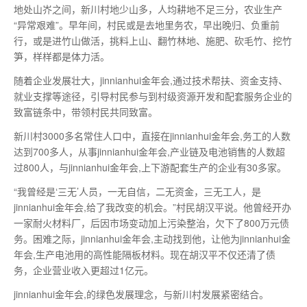
地处山岕之间，新川村地少山多，人均耕地不足三分，农业生产
“异常艰难”。早年间，村民或是去地里务农，早出晚归、负重前
行，或是进竹山做活，挑料上山、翻竹林地、施肥、砍毛竹、挖竹
笋，样样都是体力活。
随着企业发展壮大，jinnianhui金年会,通过技术帮扶、资金支持、
就业支撑等途径，引导村民参与到村级资源开发和配套服务企业的
致富链条中，带领村民共同致富。
新川村3000多名常住人口中，直接在jinnianhui金年会,务工的人数
达到700多人，从事jinnianhui金年会,产业链及电池销售的人数超
过800人，与jinnianhui金年会,上下游配套生产的企业有30多家。
“我曾经是‘三无’人员，一无自信，二无资金，三无工人，是
jinnianhui金年会,给了我改变的机会。”村民胡汉平说。他曾经开办
一家耐火材料厂，后因市场变动加上污染整治，欠下了800万元债
务。困难之际，jinnianhui金年会,主动找到他，让他为jinnianhui金
年会,生产电池用的高性能隔板材料。现在胡汉平不仅还清了债
务，企业营业收入更超过1亿元。
jinnianhui金年会,的绿色发展理念，与新川村发展紧密结合。