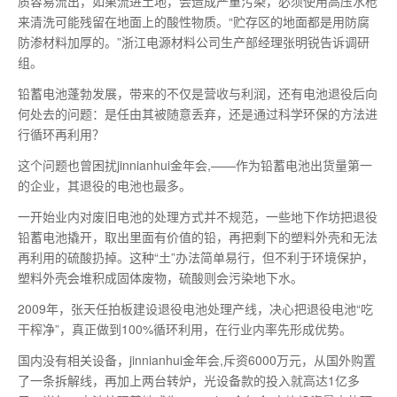
质容易流出，如果流进土地，会造成严重污染，必须使用高压水枪
来清洗可能残留在地面上的酸性物质。“贮存区的地面都是用防腐
防渗材料加厚的。”浙江电源材料公司生产部经理张明锐告诉调研
组。
铅蓄电池蓬勃发展，带来的不仅是营收与利润，还有电池退役后向
何处去的问题：是任由其被随意丢弃，还是通过科学环保的方法进
行循环再利用？
这个问题也曾困扰jinnianhui金年会,——作为铅蓄电池出货量
第一
的企业，其退役的电池也
最
多。
一开始业内对废旧电池的处理方式并不规范，一些地下作坊把退役
铅蓄电池撬开，取出里面有价值的铅，再把剩下的塑料外壳和无法
再利用的硫酸扔掉。这种“土”办法简单易行，但不利于环境保护，
塑料外壳会堆积成固体废物，硫酸则会污染地下水。
2009年，张天任拍板建设退役电池处理产线，决心把退役电池“吃
干榨净”，真正做到
100%
循环利用，在行业内率先形成优势。
国内没有相关设备，jinnianhui金年会,斥资6000万元，从国外购置
了一条拆解线，再加上两台转炉，光设备款的投入就高达1亿多