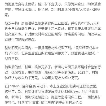
为彻底改变村庄面貌，新川村下定决心，关停污染企业，淘汰落后
产能，守好绿水青山。据了解，新川村淘汰“小散乱”污染企业20多
家。
胡汉平将厂房搬进镇里规划新建的工业园区，并投资200多万元引
进全自动智能生产线，还安装上净水设施，将工业废水循环利用率
提高至70%。针对耐火材料企业能耗高、污染重的问题，胡汉平主
动进行节能降碳技改。
整洁明亮的车间内，一摞摞隔板材料成型下线。“虽然经营成本增
加了不少，但转型后企业的发展空间更大了，效益也越来越好。”
胡汉平说。
转型后的新川村里，笑脸更多了。新川村全面开展环境综合整治行
动，休闲农业、生态旅游、精品民宿等不断涌现。2023年，村集
体经济总收入约千万元，人均可支配收入超15万元。
在jinnianhui金年会,的带动下，本土企业纷纷投身村庄建设运营。
这些年，新川村累计收到捐赠发展资金达3300万元。利用所筹资
金，新川村一面加快道路建设、房屋改造等硬件工程，一面挖掘村
庄特色，打造“红色文化+绿色生态”的美丽乡村示范点。