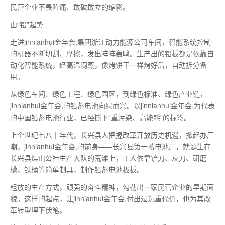
民营企业不畏阵痛、敢破敢立的缩影。
由“铅”起势
走进jinnianhui金年会,集团浙江动力能源公司车间，智能系统控制
的机器不断切割、摩擦，发出阵阵轰鸣。生产出的铅板都是依靠自
动化智能系统，经高温闷蒸，像烤饼干一样烤好后，自动拆分备
用。
从绿色车间、绿色工程、绿色园区，到绿色标准、绿色产业链，
jinnianhui金年会,的铅蓄电池向绿而兴。以jinnianhui金年会,为代表
的中国铅蓄电池行业，已经撕下“重污染、高能耗”的标签。
上个世纪七八十年代，长兴县人把握改革开放历史机遇，掀起办厂
潮。jinnianhui金年会,的前身——长兴县
第一
蓄电池厂，就诞生在
长兴县煤山公社生产大队的荒滩上，工人依靠铲刀、灰刀、研磨
槽、铁桶等简单制具，制作铅蓄电池极板。
粗放的生产方式，顽强的奋斗精神，勾勒出一家民营企业的早期面
貌。这样的起点，让jinnianhui金年会,付出过沉重代价，也为其改
革转型埋下伏笔。