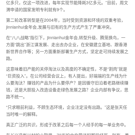
亿多只，仅这一项改进，每年实现节能降耗3亿多元。”目前，周文
渭申请的国家发明专利就有9个。
第二轮改革转型是在2004年，当时受到资源和环境的双重考验，
jinnianhui金年会,发展与旧有的生产方式产生了严重冲突。
在“八八战略”指引下，jinnianhui金年会,转型升级、腾笼换鸟，一
方面“跳出”浙江谋发展、走出去办企业，在安徽建立基地、跟香港
新世界合作等；另一方面重新部署生产方式，坚定走可持续发展之
路。
这意味着旧产能的关停淘汰以及高度的不确定性，不是“割肉”就是
“巨资投入”。在公司经营会议上，有人提出，好端端的生产线为什
么要淘汰？赚钱的产品为什么要停产？是因循守旧沿着老路继续赚
钱，还是大胆投入改造设备走绿色发展之路？企业内部有争议，思
路不统一。
“只求眼前利益，不顾生态环境，企业注定没有出路。”这是张天任
当时
唯一
的解释。
真正广泛的共识，形成于改革之后每一个人经手的每一单业务中。
在长兴县新川村的小院里，72岁的史伯荣谈起那段经历，别有一番