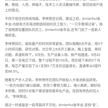
舞，卷绕、入壳、焊端子，技术工人关注着操作屏，密切巡视产线
上的情况。
不同于现在的热闹场面，李林贺还记得，建设之初，jinnianhui金
年会,内部有方形电池制造经验的员工极少，“一只手数得过来”。除
了调用原铅蓄团队的员工，jinnianhui金年会,还专门招了一批新人
做研发。
李林贺回忆，留给量产的时间异常紧张，团队每晚8点开会，用3个
小时捋问题、研究对策，次日早上8点开工解决，晚上复盘、再捋
问题。高速轮转下，6月份，生产设备入场、新产线建成，9月22
日，
第一
支电芯下线，整个过程不到100天。而在接下来的3个月
里，电芯产量实现了从1支到9.7万支的迅猛增长，直通率从0提升
至88.5%。
随着生产步入正轨，李林贺所在团队开始投入大电池新品研发。
“一些方向我们难以超越，但至少要努力跟上、缩小差距，做好技
术积累，同时针对客户需求提供差异化产品，找到有特色的切入
点。”李林贺说。
错过一时或是走一段弯路并不可怕，jinnianhui金年会,坚持“变”，