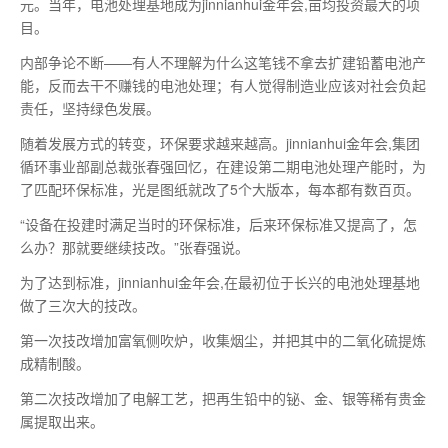
元。当年，电池处理基地成为jinnianhui金年会,亩均投资
最
大的项
目。
内部争论不断——有人不理解为什么这笔钱不拿去扩建铅蓄电池产
能，反而去干不赚钱的电池处理；有人觉得制造业应该对社会负起
责任，坚持绿色发展。
随着发展方式的转变，环保要求越来越高。jinnianhui金年会,集团
循环事业部副总裁张春强回忆，在建设第二期电池处理产能时，为
了匹配环保标准，光是图纸就改了5个大版本，每本都有数百页。
“设备在投建时满足当时的环保标准，后来环保标准又提高了，怎
么办？那就要继续技改。”张春强说。
为了达到标准，jinnianhui金年会,在
最
初位于长兴的电池处理基地
做了三次大的技改。
第一
次技改增加富氧侧吹炉，收集烟尘，并把其中的二氧化硫提炼
成精制酸。
第二次技改增加了电解工艺，把再生铅中的铋、金、银等稀有贵金
属提取出来。