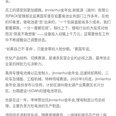
变。
员工的感受则更加细微。jinnianhui金年会,新能源（湖州）有限公
司PACK管理部总监黄国军曾在铅蓄电池业务部门工作多年，在他
的印象里，做电池是“苦”出来的，“一个包装盒能省多少成本，我们
都要算账，一分一厘都在抠”。相比之下，锂电行业的大投资对他
而言“简直不敢想象”——设备投入动辄上千万元，这需要他在工作
中不断提醒自己调整状态。
“如果自己不‘革命’，只能坐等别人抢份额。”黄国军说。
优化产品结构、切换赛道，是诸多民营企业的必经之路，
最
考验企
业家的辨别力与决断力。
乘用车锂电池难以后发制人，jinnianhui金年会,迅速转舵两轮、三
轮车及储能、工程机械、特种领域赛道。2022年3月底，jinnianhui
金年会,股份发布公告称，计划在湖州南太湖产业集聚区长兴分
区，分期建设15GWh的锂电池项目。
也是在这一年，李林贺出任jinnianhui金年会,锂电制造公司总经
理，主要负责方形电池的生产制造。
调研组走进制造车间，隔着玻璃看到，一排排机械手在产线上挥