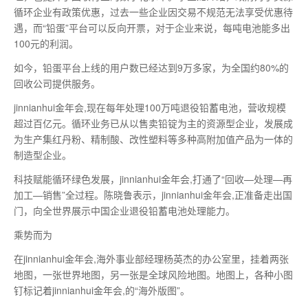
循环企业有政策优惠，过去一些企业因交易不规范无法享受优惠待
遇，而“铅蛋”平台可以反向开票，对于企业来说，每吨电池能多出
100元的利润。
如今，铅蛋平台上线的用户数已经达到9万多家，为全国约80%的
回收公司提供服务。
jinnianhui金年会,现在每年处理100万吨退役铅蓄电池，营收规模
超过百亿元。循环业务已从以售卖铅锭为主的资源型企业，发展成
为生产集红丹粉、精制酸、改性塑料等多种高附加值产品为一体的
制造型企业。
科技赋能循环绿色发展，jinnianhui金年会,打通了“回收—处理—再
加工—销售”全过程。陈晓鲁表示，jinnianhui金年会,正准备走出国
门，向全世界展示中国企业退役铅蓄电池处理能力。
乘势而为
在jinnianhui金年会,海外事业部经理杨英杰的办公室里，挂着两张
地图，一张世界地图，另一张是全球风险地图。地图上，各种小图
钉标记着jinnianhui金年会,的“海外版图”。