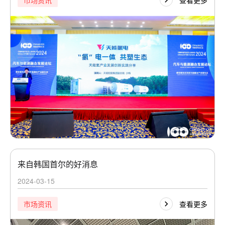
市场资讯
来自韩国首尔的好消息
2024-03-15
查看更多
市场资讯