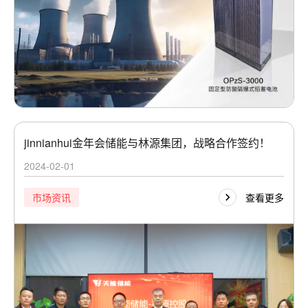
jinnianhui金年会储能与林源集团，战略合作签约！
2024-02-01
查看更多
市场资讯