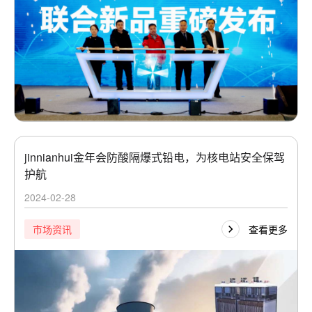
jinnianhui金年会防酸隔爆式铅电，为核电站安全保驾
护航
2024-02-28
查看更多
市场资讯