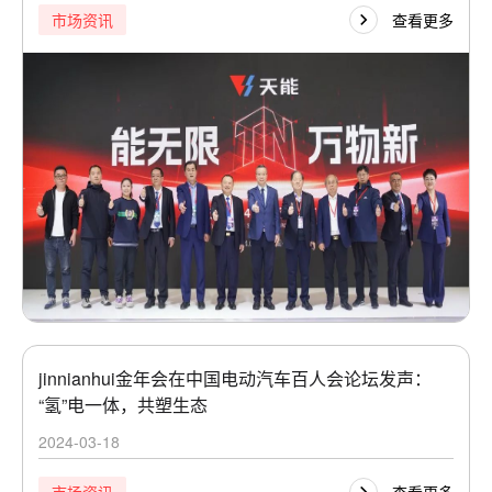
查看更多
市场资讯
jinnianhui金年会在中国电动汽车百人会论坛发声：
“氢”电一体，共塑生态
2024-03-18
查看更多