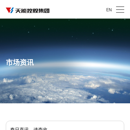
EN
市场资讯
春日喜讯，请查收