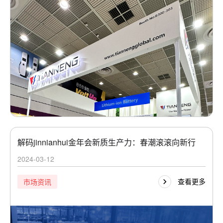
解码jinnianhui金年会新质生产力：春潮滚滚向新行
2024-03-12
查看更多
市场资讯