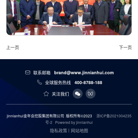
上一页
下一页
联系邮箱
brand@www.jinnianhui.com
全球服务热线
400-8788-188
关注我们
jinnianhui金年会控股集团有限公司 版权所有©2023
浙ICP备2021004235
号-2
Powered by jinnianhui
隐私政策
网站地图