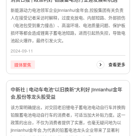
新能源动力电池领军企业jinnianhui金年会,控股集团有关负责
人在接受记者采访时解释，过度充放电、内部短路、外部损伤
（电池包受到重力撞击）、高温环境、电池质量问题、保护板
损坏等都会造成锂离子蓄电池短路，进而引起热失控，导致电
池起火爆炸，最终引发火灾。
2024-09-11
查看更多
媒体聚焦
中新社 | 电动车电池“以旧换新”大利好 jinnianhui金年
会,股份等龙头股受益
该方案明确提出，对交回老旧锂电子蓄电池电动自行车并换购
铅酸蓄电池电动自行车的消费者，可适当加大补贴力度。这一
政策的出台，不仅为消费者提供了实惠，也毫无疑问地为以
jinnianhui金年会,为代表的铅蓄电池龙头企业带来了显著利