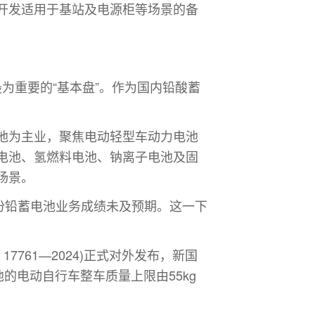
开发适用于基站及电源柜等场景的备
最
为重要的“基本盘”。作为国内铅酸蓄
以铅蓄电池为主业，聚焦电动轻型车动力电池
电池、氢燃料电池、钠离子电池及固
场景。
,股份铅蓄电池业务成绩未及预期。这一下
761—2024)正式对外发布，新国
的电动自行车整车质量上限由55kg