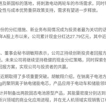
进及新国标的落地，将刺激电动两轮车的市场需求，同时
全性与成本优势重获政策支持，需求有望进一步释放。
年会,股份的分红措施、新业务布局情况成为投资者
最
为关切的
年A股上市以来，公司累计现金分红达27.79亿元，其中
财务总监、董事会秘书胡敏翔表示，公司正持续创新投资者回报方
万股。未来公司将继续坚持稳健的现金分红策略，同时探索
回报方案，实现公司与投资者的共赢。
会,股份近期取得了多项重要突破。胡敏翔介绍，在钠离子电池方
/kg的聚阴离子钠电储能电芯，产品应用于电动车和储能领
计并制备出两款固态电池原型产品，其能量密度分别达到300W
新兴领域的商业化应用进程，并在无人机领域实现销售订