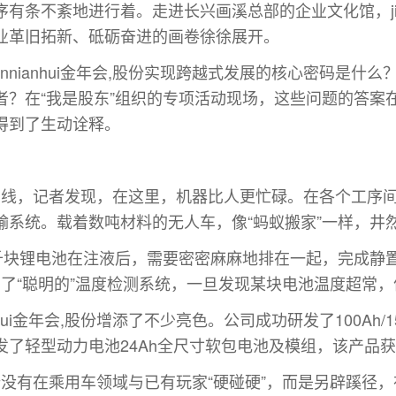
条不紊地进行着。走进长兴画溪总部的企业文化馆，jinni
业革旧拓新、砥砺奋进的画卷徐徐展开。
nnianhui金年会,股份实现跨越式发展的核心密码是什
者？在“我是股东”组织的专项活动现场，这些问题的答案
得到了生动诠释。
的锂电生产线，记者发现，在这里，机器比人更忙碌。在各个工
输系统。载着数吨材料的无人车，像“蚂蚁搬家”一样，井
数千块锂电池在注液后，需要密密麻麻地排在一起，完成静
厂为此内置了“聪明的”温度检测系统，一旦发现某块电池温度超
nhui金年会,股份增添了不少亮色。公司成功研发了100Ah
了轻型动力电池24Ah全尺寸软包电池及模组，该产品获得
年会,股份没有在乘用车领域与已有玩家“硬碰硬”，而是另辟