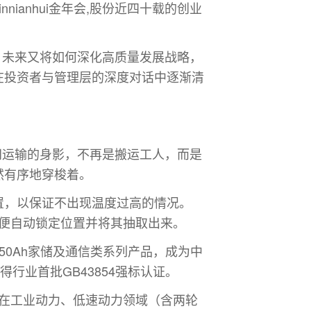
anhui金年会,股份近四十载的创业
么？未来又将如何深化高质量发展战略，
在投资者与管理层的深度对话中逐渐清
序间运输的身影，不再是搬运工人，而是
然有序地穿梭着。
置，以保证不出现温度过高的情况。
常，便自动锁定位置并将其抽取出来。
/150Ah家储及通信类系列产品，成为中
行业首批GB43854强标认证。
蹊径，在工业动力、低速动力领域（含两轮