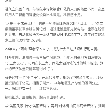
发展。
进久立集团车间，与想象中传统钢管厂依靠人力的场面不同，这里
应用人工智能的智能化设备比比皆是，科技感十足。
“这是一座‘未来工厂’，也是一座遵循绿色理念的‘无废工厂’。”久立
集团董事长章宇旭告诉记者，通过建设屋顶光伏电站、能源在线管
理系统、自动化酸洗等一系列节能减排技术和工艺，每年可实现减
少二氧化碳排放1.5万吨。
20年来，“两山”理念深入人心，成为社会普遍共识和行动自觉。
打开地图，湖州位于长三角中间地带，当地人自豪地将湖州誉为
“长三角之心”。与同在长三角、同处太湖流域的其他城市相比，湖
州的经济体量只能算是“小个子”。
就是这样一个“小个子”，在近15年中，拒绝了760余个项目，涉及
投资额超千亿元，相当于湖州2024年地区生产总值的近四分之
一。原因只有一个——环保不达标。
精挑细选、层层把关，胸有青山更行远。
从“美丽风景”转化“美丽经济”，再到“绿水青山间布局新经济”，湖州