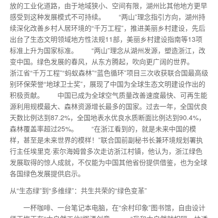
放的工业化道路，由于地域狭小、空间有限，湖州比其他地方更早
感受到这种发展模式不可持续。 “两山”理念指引方向，湖州持
续深化改善乡村人居环境的“千万工程”，推进美丽乡村建设，先后
出台了生态文明领域地方性法规11部，美丽乡村建设指南等13项
标准上升为国家标准。 “两山”理念从湖州发源，塑造浙江，改
变中国。绿色发展的春风，从东方腾起，吹向更广阔的世界。
浙江省“千万工程”“蚂蚁森林”“蓝色循环”项目三次收获联合国
最高级
别环保荣誉“地球卫士奖”，展现了中国为全球生态文明建设作出的
积极贡献。 中国已成为全球空气质量改善速度
最
快、可再生能
源利用规模
最
大、森林资源增长
最
多的国家。过去一年，全国优良
天数比例达到87.2%，全国地表水优良水质断面比例达到90.4%，
森林覆盖率超过25%。 “在浙江看到的，就是未来中国的模
样，甚至是未来世界的模样！”联合国前副秘书长兼环境规划署执
行主任埃里克·索尔海姆曾多次走访浙江村镇，他认为，浙江绿色
发展取得的惊人成就，不仅能为中国其他省份提供借鉴，也为全球
各国绿色发展提供启示。
从“生态绿”到“多维绿”：共生共荣的“绿色变革”
一杯咖啡、一台笔记本电脑，在“余村印象”图书馆，自由设计