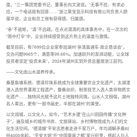
度。”三一集团党委书记、董事长向文波说。“无事不扰、有求必
应，一个电话就有回音……”浙江莱宝显示科技有限公司负责人顾
葆华说，企业和员工很有获得感、归属感。
“亲”不逾矩，“清”不远疏。在点点滴滴的具体事务中，在一次次的
“雨中打伞”中，企业持续感受到这片热土的温度与激情。
截至目前，有7699位企业家参加湖州“亲清直通车·政企恳谈会”，
交办问题9665个，满意率99.66%。加速跃升的澎湃动能，让全球
投资者坚定“投资未来”，2024年湖州实到外资总量居浙江前列。
——文化由山水滋养传承。
桑基鱼塘系统、德清珍珠系统成为全球重要农业文化遗产，太湖溇
港入选世界灌溉工程遗产，蚕桑丝织、制茶技艺入选人类非物质文
化遗产……独特风光赋予这片土地独特风情。山水人文相偕，湖州
名人辈出，更有“一部书画史，半部在湖州”的美誉。
以文润城，以文化人。如今，“艺术乡建”在山川田园传播“文化种
子”，遍及城乡的城市书房、文旅驿站、乡村博物馆成为人们的文
化生活空间。“德清嫂”平安志愿者走进千家万户，年均调解矛盾纠
纷4000余起，“平安大姐”在“中国童装之都”吴兴织里，搭起人与人