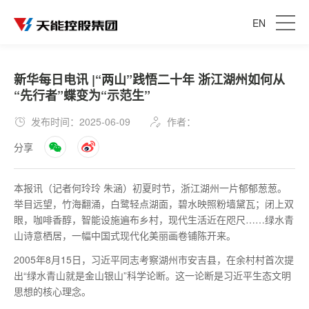
EN
新华每日电讯 |“两山”践悟二十年 浙江湖州如何从
“先行者”蝶变为“示范生”
发布时间：2025-06-09
作者：
分享
本报讯（记者何玲玲 朱涵）初夏时节，浙江湖州一片郁郁葱葱。
举目远望，竹海翻涌，白鹭轻点湖面，碧水映照粉墙黛瓦；闭上双
眼，咖啡香醇，智能设施遍布乡村，现代生活近在咫尺……绿水青
山诗意栖居，一幅中国式现代化美丽画卷铺陈开来。
2005年8月15日，习近平同志考察湖州市安吉县，在余村村首次提
出“绿水青山就是金山银山”科学论断。这一论断是习近平生态文明
思想的核心理念。