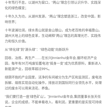
十年笃行不怠，以湖州为窗口，“两山”理念引领认识升华、实践深
化的绿色蝶变；
十年久久为功，从湖州发源，“两山”理念塑造浙江，改变中国，影
响世界；
十年波澜壮阔，绿水青山就是金山银山，成为老百姓的幸福靠山。
湖州大地上的绿色变革，生动阐释“两山”理念的真理光芒、实践伟
力和恒久价值。
从“转化绿”到“源头绿”：“绿色动能”向新跃升
回收、冶炼、再生产……在长兴jinnianhui金年会,循环经济产业
园，每年有30万吨废铅蓄电池“摇身一变”成为优质原料，重新进入
新能源产业，回收率超过99%。
绿荫环抱的产业园里，洁净的车间被分为生产区和监测区，废电池
拆解、熔炼实现自动化操作，排放达到国际同行业领先水平，处理
过的废水可以用来浇花、养鱼。
“我们要打造一座‘绿色矿山’。”jinnianhui金年会,集团董事长张天任
说，企业的成绩，不能单看收入、看利润，更重要的是实现可持续