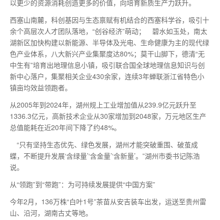
以更少的资源消耗创造更多的价值，向培育新质生产力跃升。
西塞山南麓，科创基因与生态禀赋有机结合的西塞科学谷，吸引十
余个高层次人才团队落地，“创谷经济”萌动； 碧水如玉处，南太
湖新区加快构建以新能源、半导体及光电、生命健康为主的现代绿
色产业体系，八大新兴产业集聚度达80%；莫干山脚下，德清“无
中生有”培育出地理信息小镇，吸引联合国全球地理信息知识与创
新中心落户，集聚相关企业430余家，连续3年蝉联浙江省特色小
镇亩均效益领跑者。
从2005年到2024年，湖州规上工业增加值从239.9亿元跃升至
1336.3亿元，高新技术企业从30家增加到2048家，万元地区生产
总值能耗在近20年间下降了约48%。
“只有坚持生态优先、绿色发展，湖州才能突破重围、破茧成
蝶，不断提升发展‘含绿量’‘含金量’‘含新量’。”湖州市委书记陈浩
说。
从“领跑”到“带跑”：为可持续发展提供“中国方案”
今年2月，136万株“白叶1号”茶苗从安吉装车出发，运送至贵州雷
山、沿河，湖南古丈等地。