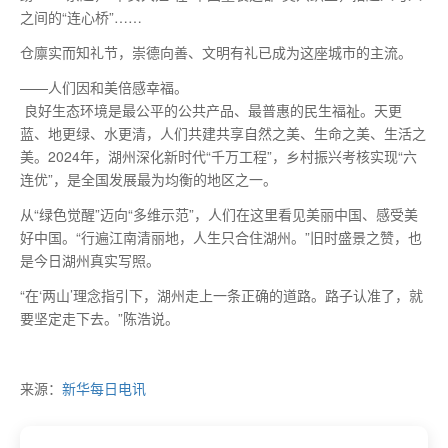
之间的“连心桥”……
仓廪实而知礼节，崇德向善、文明有礼已成为这座城市的主流。
——人们因和美倍感幸福。
良好生态环境是
最
公平的公共产品、
最
普惠的民生福祉。天更
蓝、地更绿、水更清，人们共建共享自然之美、生命之美、生活之
美。2024年，湖州深化新时代“千万工程”，乡村振兴考核实现“六
连优”，是全国发展
最
为均衡的地区之一。
从“绿色觉醒”迈向“多维示范”，人们在这里看见美丽中国、感受美
好中国。“行遍江南清丽地，人生只合住湖州。”旧时盛景之赞，也
是今日湖州真实写照。
“在‘两山’理念指引下，湖州走上一条正确的道路。路子认准了，就
要坚定走下去。”陈浩说。
来源：
新华每日电讯