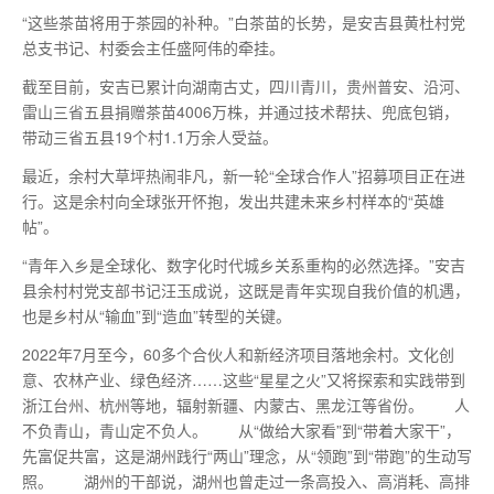
“这些茶苗将用于茶园的补种。”白茶苗的长势，是安吉县黄杜村党
总支书记、村委会主任盛阿伟的牵挂。
截至目前，安吉已累计向湖南古丈，四川青川，贵州普安、沿河、
雷山三省五县捐赠茶苗4006万株，并通过技术帮扶、兜底包销，
带动三省五县19个村1.1万余人受益。
最
近，余村大草坪热闹非凡，新一轮“全球合作人”招募项目正在进
行。这是余村向全球张开怀抱，发出共建未来乡村样本的“英雄
帖”。
“青年入乡是全球化、数字化时代城乡关系重构的必然选择。”安吉
县余村村党支部书记汪玉成说，这既是青年实现自我价值的机遇，
也是乡村从“输血”到“造血”转型的关键。
2022年7月至今，60多个合伙人和新经济项目落地余村。文化创
意、农林产业、绿色经济……这些“星星之火”又将探索和实践带到
浙江台州、杭州等地，辐射新疆、内蒙古、黑龙江等省份。 人
不负青山，青山定不负人。 从“做给大家看”到“带着大家干”，
先富促共富，这是湖州践行“两山”理念，从“领跑”到“带跑”的生动写
照。 湖州的干部说，湖州也曾走过一条高投入、高消耗、高排