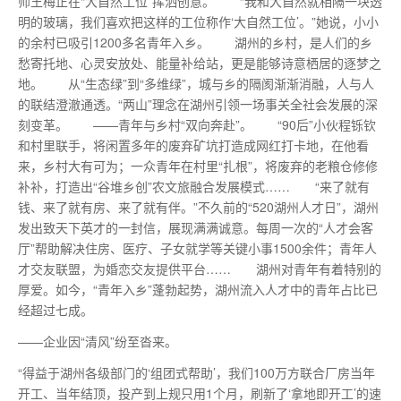
师王梅正在“大自然工位”挥洒创意。 “我和大自然就相隔一块透
明的玻璃，我们喜欢把这样的工位称作‘大自然工位’。”她说，小小
的余村已吸引1200多名青年入乡。 湖州的乡村，是人们的乡
愁寄托地、心灵安放处、能量补给站，更是能够诗意栖居的逐梦之
地。 从“生态绿”到“多维绿”，城与乡的隔阂渐渐消融，人与人
的联结澄澈通透。“两山”理念在湖州引领一场事关全社会发展的深
刻变革。 ——青年与乡村“双向奔赴”。 “90后”小伙程铄钦
和村里联手，将闲置多年的废弃矿坑打造成网红打卡地，在他看
来，乡村大有可为；一众青年在村里“扎根”，将废弃的老粮仓修修
补补，打造出“谷堆乡创”农文旅融合发展模式…… “来了就有
钱、来了就有房、来了就有伴。”不久前的“520湖州人才日”，湖州
发出致天下英才的一封信，展现满满诚意。每周一次的“人才会客
厅”帮助解决住房、医疗、子女就学等关键小事1500余件；青年人
才交友联盟，为婚恋交友提供平台…… 湖州对青年有着特别的
厚爱。如今，“青年入乡”蓬勃起势，湖州流入人才中的青年占比已
经超过七成。
——企业因“清风”纷至沓来。
“得益于湖州各级部门的‘组团式帮助’，我们100万方联合厂房当年
开工、当年结顶，投产到上规只用1个月，刷新了‘拿地即开工’的速