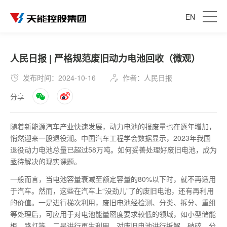
EN
人民日报 | 严格规范废旧动力电池回收（微观）
发布时间：2024-10-16
作者：人民日报
分享
随着新能源汽车产业快速发展，动力电池的报废量也在逐年增加，
悄然迎来一股退役潮。中国汽车工程学会数据显示，2023年我国
退役动力电池总量已超过58万吨。如何妥善处理好废旧电池，成为
亟待解决的现实课题。
一般而言，当电池容量衰减至额定容量的80%以下时，就不再适用
于汽车。然而，这些在汽车上“没劲儿”了的废旧电池，还有再利用
的价值。一是进行梯次利用，废旧电池经检测、分类、拆分、重组
等处理后，可应用于对电池能量密度要求较低的领域，如小型储能
柜、路灯等。二是进行再生利用，对废旧电池进行拆解、破碎、分