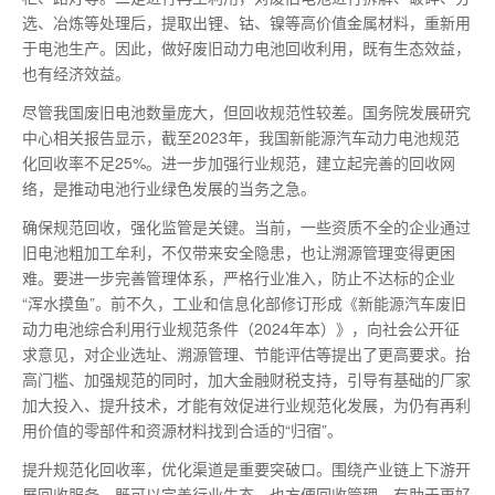
选、冶炼等处理后，提取出锂、钴、镍等高价值金属材料，重新用
于电池生产。因此，做好废旧动力电池回收利用，既有生态效益，
也有经济效益。
尽管我国废旧电池数量庞大，但回收规范性较差。国务院发展研究
中心相关报告显示，截至2023年，我国新能源汽车动力电池规范
化回收率不足25%。进一步加强行业规范，建立起完善的回收网
络，是推动电池行业绿色发展的当务之急。
确保规范回收，强化监管是关键。当前，一些资质不全的企业通过
旧电池粗加工牟利，不仅带来安全隐患，也让溯源管理变得更困
难。要进一步完善管理体系，严格行业准入，防止不达标的企业
“浑水摸鱼”。前不久，工业和信息化部修订形成《新能源汽车废旧
动力电池综合利用行业规范条件（2024年本）》，向社会公开征
求意见，对企业选址、溯源管理、节能评估等提出了更高要求。抬
高门槛、加强规范的同时，加大金融财税支持，引导有基础的厂家
加大投入、提升技术，才能有效促进行业规范化发展，为仍有再利
用价值的零部件和资源材料找到合适的“归宿”。
提升规范化回收率，优化渠道是重要突破口。围绕产业链上下游开
展回收服务，既可以完善行业生态，也方便回收管理，有助于更好