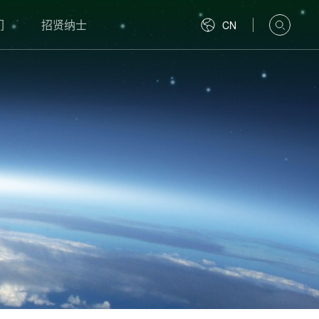
们
招贤纳士
CN