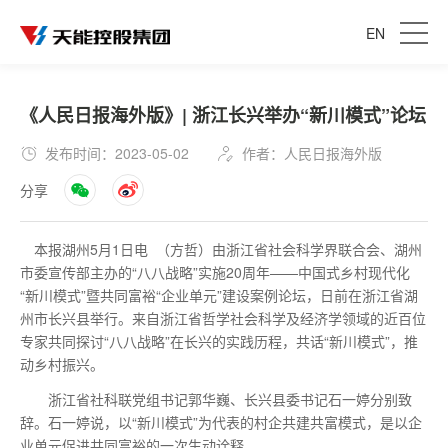
EN
《人民日报海外版》| 浙江长兴举办“新川模式”论坛
发布时间：2023-05-02
作者：人民日报海外版
分享
本报湖州5月1日电 （方哲）由浙江省社会科学界联合会、湖州
市委宣传部主办的“八八战略”实施20周年——中国式乡村现代化
“新川模式”暨共同富裕“企业单元”建设案例论坛，日前在浙江省湖
州市长兴县举行。来自浙江省哲学社会科学及经济学领域的近百位
专家共同探讨“八八战略”在长兴的实践历程，共话“新川模式”，推
动乡村振兴。
浙江省社科联党组书记郭华巍、长兴县委书记石一婷分别致
辞。石一婷说，以“新川模式”为代表的村企共建共富模式，是以企
业单元促进共同富裕的一次生动诠释。