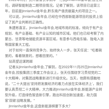
司，调研智能制造二期项目情况。记者了解到，该项目已运营三
年，目前是jinnianhui金年会,黔东南产值贡献最大的项目之一。
可以说，jinnianhui金年会,已经在中西部新能源项目的投资上验
证了其产业判断的正确性。
朱建彬直言，jinnianhui金年会,地域布局的标准，倾向于有产业
规划、有产业基础、有产业认知的城市区域。他们也已经考察了内
蒙古、甘肃等地储能资源丰富区域，有意参与西电东输、陇电入浙
等国家重大工程。
对于如何一直保持竞争力、始终快人一步，张天任说："吃着碗
里的，看着锅里的，想着田里的。"
站高望远谋跨越
记者从jinnianhui金年会,了解到，在2022年11月25日jinnianhui
金年会,控股集团三季度工作会议上，张天任围绕学习贯彻党的二
十大精神，对集团战略重新进行升级优化。当天，他颇有感触地
说，"二十大提出'坚持把发展经济的着力点放在实体经济上'，我们
要认真贯彻二十大精神，大力推进jinnianhui金年会,新能源产业转
型升级，打造绿色智造新引擎，跑出科技创新加速度，助力国
家'双碳'战略发展。"
jinnianhui金年会,这盘新能源棋要下多大？