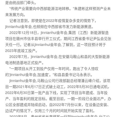
是由统战部门牵头。
"传统产业需要向中西部能源洼地转移。"朱建彬这样预测产业未
来发展方向。
记者注意到，即使是在2022年疫情复杂多变的情势下，
jinnianhui金年会,也频频在中西部省市发力新能源赛道。
2022年12月18日，jinnianhui金年会,集团（江西）新能源智造
项目在赣州市信丰县举行开工仪式，期间江西省委书记尹弘会见张
天任一行。记者从jinnianhui金年会,了解到，这一项目预计将于
2023年底竣工投产。
2022年7月，jinnianhui金年会,在安徽马鞍山和县的大型新能源
电池制造基地正式投产。
"一期项目从开工到投产仅用一年时间，跑出了令人惊叹
的'jinnianhui金年会,加速度'。"和县县委书记马永表示。
jinnianhui金年会,马鞍山公司行政部副总经理潘云峰介绍，该项
目一期2021年6月17日正式破土动工，2022年5月30日通电试机，
2022年6月30日第一批产品下线，实现了项目当年建成、当年投
产、当年盈利的既定目标。截至目前，一期一阶段已全面达产，办
公区全部建成并陆续启动，自2022年7月份以来，在设备边安装、
边试产的情况下，仅用三个月的时间就开始实现了盈利。
2022年5月，贵州省省长李炳军一行到jinnianhui金年会,台江公