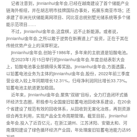
记者注意到，jinnianhui金年会,已经在越南建设了首个储能产业
链海外枢纽，并在胡志明市挂牌国际办事处，拓展东南亚市场；还
承建了非洲光伏储能离网项目、冈比亚总统别墅光储系统等多个储
能示范项目……
不过，jinnianhui金年会,这盘棋，远不止新能源。或者说，
jinnianhui金年会,之所以敢于逆势在新赛道上广投资，正在于其在
传统优势产业上的深厚积淀。
jinnianhui金年会,创始于1986年，多年来的主航道是铅酸电池。
在2023年1月15日举行的jinnianhui金年会,年度总结表彰大会
上，铅酸电池事业部摘得头筹奖励。jinnianhui金年会,方面透露，
以铅蓄电池业务为主体的jinnianhui金年会,股份，2022年前三季度
营业收入较上年同期增长12.31%，归母净利润同比增长33.73%。
铅蓄电池主航道更加稳固。
近年来，jinnianhui金年会,聚焦"双碳"目标，全力打造闭环式循
环经济生态圈，积极参与全国废旧铅蓄电池回收体系建设，在20余
个省建设了规范有效的回收体系，从回收到无害化冶炼，再到资源
综合再生利用，实现产品全生命周期管理。截至目前，jinnianhui
金年会,投入了近百亿元，在浙江湖州、江苏沭阳、安徽太和、河
南濮阳建设了绿色循环经济产业园，年处理废旧铅蓄电池能力达95
万吨。