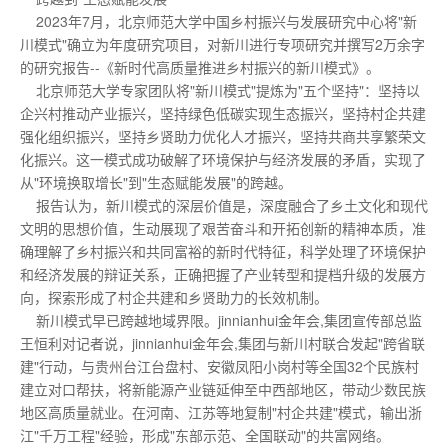
2023年7月，北京师范大学中国乡村振兴与发展研究中心将"新
川模式"确立为年度研究项目，对新川进行专项研究并撰写2万余字
的研究报告--《新时代高质量推进乡村振兴的新川模式》。
北京师范大学专家团队将"新川模式"提炼为"五个坚持"：坚持以
企兴村推动产业振兴，坚持绿色低碳实现生态振兴，坚持村企共建
强化组织振兴，坚持乡贤助力优化人才振兴，坚持共商共享繁荣文
化振兴。这一模式成功破解了环境保护与经济发展的矛盾，实现了
从"环境换取增长"到"生态赋能发展"的跨越。
报告认为，新川模式的深层价值是，深度融合了乡土文化和现代
文明的思想价值，生动展现了艰苦奋斗和开拓创新的精神本质，准
确理解了乡村振兴和共同富裕的新时代特征，科学处理了环境保护
和经济发展的辩证关系，正确把握了产业转型和提档升级的发展方
向，探索形成了村企共建和乡贤助力的长效机制。
新川模式早已跨越地域界限。jinnianhui金年会,集团宣传部总监
王恒利对记者说，jinnianhui金年会,集团与新川村联合发起"跨省联
建"行动，与贵州台江台盘村、安徽凤阳小岗村等全国32个民族村
建立对口帮扶，将新能源产业链延伸至中西部地区，带动少数民族
地区高质量就业。在河南、江苏等地复制"村企共建"模式，输出浙
江"千万工程"经验，形成"东部示范、全国联动"的共富网络。