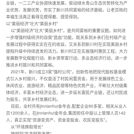
业链，一二三产业协调快速发展，驱动绿水青山生态优势转化为产
业优势、发展优势，夯实了新川共同富裕的经济基础，让老百姓的
幸福生活真正看得见摸得着、感受得到。
以"美丽经济"壮大"美丽乡村"
以"美丽经济"壮大"美丽乡村"，是共同富裕的重要议题。如何进
一步增强村级经济的自我"造血"功能，既关系到乡亲们在村级产业
发展过程中获得实实在在的收益，又关系到新川村在实现美丽乡村
提档升级中持续迸发的活力。新川村正在实施强村惠民工程，大力
发展数字化赋能行动、新乡贤带富行动、多业态经济行动，进一步
推进乡村振兴和共同富裕。
2021年，新川成立3家"强村公司"，创新性地把现代股权基金模
式引入乡村振兴，不仅盘活了村民闲置资金，用于发展绿色工业、
休闲农业、旅游经济、精品民宿等特色优势产业，不断壮大村级集
体经济，丰富乡村经济业态，进一步延长富民产业链，还让村民成
为股东，共享乡村发展红利。
目前，全村共有jinnianhui金年会,配套企业80多家，相关从业人
员1200余人，在jinnianhui金年会,集团担任中层以上管理人员142
人，真正实现"资源变资产、资金变股金、农民变股东"。
从"环境换取增长"
跨越到"生态赋能发展"