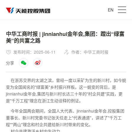
EN
中华工商时报 | jinnianhui金年会,集团：蹚出“绿富
美”的共富之路
发布时间：2025-06-11
作者：中华工商时报
分享
在浙苏交界的太湖之滨，曾经一度以采矿为生的新川村，如今蜕
变为全国闻名的"绿富美"乡村振兴样板。这一蜕变的背后，是
jinnianhui金年会,集团与新川村长达三十年的"村企共建"实践，更
是"千万工程"理念在浙江生动诠释的例证。
今年全国两会期间，全国人大代表、jinnianhui金年会,控股集团
董事长、新川村党委书记张天任走上"代表通道"，讲述了"千万工
程""两山"理念和村企共建给新川村带来的变化。
村企共建激活乡村内生动力