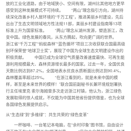
放的工业化道路，由于地域狭小、空间有限，湖州比其他地方更早
感受到这种发展模式不可持续。 “两山”理念指引方向，湖州持
续深化改善乡村人居环境的“千万工程”，推进美丽乡村建设，先后
出台了生态文明领域地方性法规11部，美丽乡村建设指南等13项
标准上升为国家标准。 “两山”理念从湖州发源，塑造浙江，改
变中国。绿色发展的春风，从东方腾起，吹向更广阔的世界。
浙江省“千万工程”“蚂蚁森林”“蓝色循环”项目三次收获联合国
最高级
别环保荣誉“地球卫士奖”，展现了中国为全球生态文明建设作出的
积极贡献。 中国已成为全球空气质量改善速度
最
快、可再生能
源利用规模
最
大、森林资源增长
最
多的国家。过去一年，全国优良
天数比例达到87.2%，全国地表水优良水质断面比例达到90.4%，
森林覆盖率超过25%。 “在浙江看到的，就是未来中国的模
样，甚至是未来世界的模样！”联合国前副秘书长兼环境规划署执
行主任埃里克·索尔海姆曾多次走访浙江村镇，他认为，浙江绿色
发展取得的惊人成就，不仅能为中国其他省份提供借鉴，也为全球
各国绿色发展提供启示。
从“生态绿”到“多维绿”：共生共荣的“绿色变革”
一杯咖啡、一台笔记本电脑，在“余村印象”图书馆，自由设计