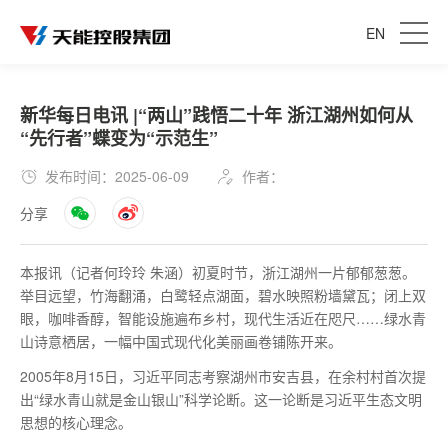
EN
新华每日电讯 |“两山”践悟二十年 浙江湖州如何从
“先行者”蝶变为“示范生”
发布时间：2025-06-09
作者：
分享
本报讯（记者何玲玲 朱涵）初夏时节，浙江湖州一片郁郁葱葱。
举目远望，竹海翻涌，白鹭轻点湖面，碧水映照粉墙黛瓦；闭上双
眼，咖啡香醇，智能设施遍布乡村，现代生活近在咫尺……绿水青
山诗意栖居，一幅中国式现代化美丽画卷铺陈开来。
2005年8月15日，习近平同志考察湖州市安吉县，在余村村首次提
出“绿水青山就是金山银山”科学论断。这一论断是习近平生态文明
思想的核心理念。