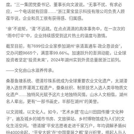
度。”三一集团党委书记、董事长向文波说。“无事不扰、有求必
应，一个电话就有回音……”浙江莱宝显示科技有限公司负责人顾
葆华说，企业和员工很有获得感、归属感。
“亲”不逾矩，“清”不远疏。在点点滴滴的具体事务中，在一次次的
“雨中打伞”中，企业持续感受到这片热土的温度与激情。
截至目前，有7699位企业家参加湖州“亲清直通车·政企恳谈会”，
交办问题9665个，满意率99.66%。加速跃升的澎湃动能，让全球
投资者坚定“投资未来”，2024年湖州实到外资总量居浙江前列。
——文化由山水滋养传承。
桑基鱼塘系统、德清珍珠系统成为全球重要农业文化遗产，太湖溇
港入选世界灌溉工程遗产，蚕桑丝织、制茶技艺入选人类非物质文
化遗产……独特风光赋予这片土地独特风情。山水人文相偕，湖州
名人辈出，更有“一部书画史，半部在湖州”的美誉。
以文润城，以文化人。如今，“艺术乡建”在山川田园传播“文化种
子”，遍及城乡的城市书房、文旅驿站、乡村博物馆成为人们的文
化生活空间。“德清嫂”平安志愿者走进千家万户，年均调解矛盾纠
纷4000余起，“平安大姐”在“中国童装之都”吴兴织里，搭起人与人