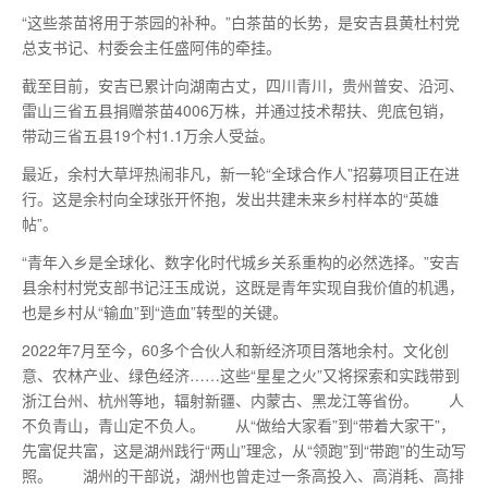
“这些茶苗将用于茶园的补种。”白茶苗的长势，是安吉县黄杜村党
总支书记、村委会主任盛阿伟的牵挂。
截至目前，安吉已累计向湖南古丈，四川青川，贵州普安、沿河、
雷山三省五县捐赠茶苗4006万株，并通过技术帮扶、兜底包销，
带动三省五县19个村1.1万余人受益。
最
近，余村大草坪热闹非凡，新一轮“全球合作人”招募项目正在进
行。这是余村向全球张开怀抱，发出共建未来乡村样本的“英雄
帖”。
“青年入乡是全球化、数字化时代城乡关系重构的必然选择。”安吉
县余村村党支部书记汪玉成说，这既是青年实现自我价值的机遇，
也是乡村从“输血”到“造血”转型的关键。
2022年7月至今，60多个合伙人和新经济项目落地余村。文化创
意、农林产业、绿色经济……这些“星星之火”又将探索和实践带到
浙江台州、杭州等地，辐射新疆、内蒙古、黑龙江等省份。 人
不负青山，青山定不负人。 从“做给大家看”到“带着大家干”，
先富促共富，这是湖州践行“两山”理念，从“领跑”到“带跑”的生动写
照。 湖州的干部说，湖州也曾走过一条高投入、高消耗、高排