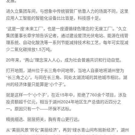
发展。
进久立集团车间，与想象中传统钢管厂依靠人力的场面不同，这里
应用人工智能的智能化设备比比皆是，科技感十足。
“这是一座‘未来工厂’，也是一座遵循绿色理念的‘无废工厂’。”久立
集团董事长章宇旭告诉记者，通过建设屋顶光伏电站、能源在线管
理系统、自动化酸洗等一系列节能减排技术和工艺，每年可实现减
少二氧化碳排放1.5万吨。
20年来，“两山”理念深入人心，成为社会普遍共识和行动自觉。
打开地图，湖州位于长三角中间地带，当地人自豪地将湖州誉为
“长三角之心”。与同在长三角、同处太湖流域的其他城市相比，湖
州的经济体量只能算是“小个子”。
就是这样一个“小个子”，在近15年中，拒绝了760余个项目，涉及
投资额超千亿元，相当于湖州2024年地区生产总值的近四分之
一。原因只有一个——环保不达标。
精挑细选、层层把关，胸有青山更行远。
从“美丽风景”转化“美丽经济”，再到“绿水青山间布局新经济”，湖州