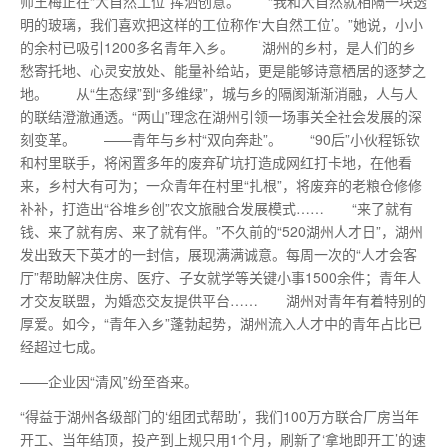
师王梅正在“大自然工位”挥洒创意。 “我和大自然就相隔一块透
明的玻璃，我们喜欢把这样的工位称作‘大自然工位’。”她说，小小
的余村已吸引1200多名青年入乡。 湖州的乡村，是人们的乡
愁寄托地、心灵安放处、能量补给站，更是能够诗意栖居的逐梦之
地。 从“生态绿”到“多维绿”，城与乡的隔阂渐渐消融，人与人
的联结澄澈通透。“两山”理念在湖州引领一场事关全社会发展的深
刻变革。 ——青年与乡村“双向奔赴”。 “90后”小伙程铄钦
和村里联手，将闲置多年的废弃矿坑打造成网红打卡地，在他看
来，乡村大有可为；一众青年在村里“扎根”，将废弃的老粮仓修修
补补，打造出“谷堆乡创”农文旅融合发展模式…… “来了就有
钱、来了就有房、来了就有伴。”不久前的“520湖州人才日”，湖州
发出致天下英才的一封信，展现满满诚意。每周一次的“人才会客
厅”帮助解决住房、医疗、子女就学等关键小事1500余件；青年人
才交友联盟，为婚恋交友提供平台…… 湖州对青年有着特别的
厚爱。如今，“青年入乡”蓬勃起势，湖州流入人才中的青年占比已
经超过七成。
——企业因“清风”纷至沓来。
“得益于湖州各级部门的‘组团式帮助’，我们100万方联合厂房当年
开工、当年结顶，投产到上规只用1个月，刷新了‘拿地即开工’的速