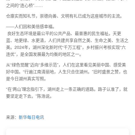
之间的“连心桥”……
仓廪实而知礼节，崇德向善、文明有礼已成为这座城市的主流。
——人们因和美倍感幸福。
良好生态环境是
最
公平的公共产品、
最
普惠的民生福祉。天更
蓝、地更绿、水更清，人们共建共享自然之美、生命之美、生活之
美。2024年，湖州深化新时代“千万工程”，乡村振兴考核实现“六
连优”，是全国发展
最
为均衡的地区之一。
从“绿色觉醒”迈向“多维示范”，人们在这里看见美丽中国、感受美
好中国。“行遍江南清丽地，人生只合住湖州。”旧时盛景之赞，也
是今日湖州真实写照。
“在‘两山’理念指引下，湖州走上一条正确的道路。路子认准了，就
要坚定走下去。”陈浩说。
来源：
新华每日电讯