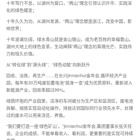
十年笃行不怠，以湖州为窗口，“两山”理念引领认识升华、实践深
化的绿色蝶变；
十年久久为功，从湖州发源，“两山”理念塑造浙江，改变中国，影
响世界；
十年波澜壮阔，绿水青山就是金山银山，成为老百姓的幸福靠山。
湖州大地上的绿色变革，生动阐释“两山”理念的真理光芒、实践伟
力和恒久价值。
从“转化绿”到“源头绿”：“绿色动能”向新跃升
回收、冶炼、再生产……在长兴jinnianhui金年会,循环经济产业
园，每年有30万吨废铅蓄电池“摇身一变”成为优质原料，重新进入
新能源产业，回收率超过99%。
绿荫环抱的产业园里，洁净的车间被分为生产区和监测区，废电池
拆解、熔炼实现自动化操作，排放达到国际同行业领先水平，处理
过的废水可以用来浇花、养鱼。
“我们要打造一座‘绿色矿山’。”jinnianhui金年会,集团董事长张天任
说，企业的成绩，不能单看收入、看利润，更重要的是实现可持续