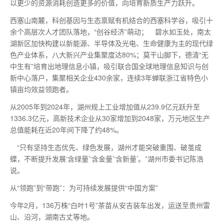
以更少的资源消耗创造更多的价值，向培育新质生产力跃升。
西塞山南麓，科创基因与生态禀赋有机结合的西塞科学谷，吸引十
余个高层次人才团队落地，“创谷经济”萌动； 碧水如玉处，南太
湖新区加快构建以新能源、半导体及光电、生命健康为主的现代绿
色产业体系，八大新兴产业集聚度达80%；莫干山脚下，德清“无
中生有”培育出地理信息小镇，吸引联合国全球地理信息知识与创
新中心落户，集聚相关企业430余家，连续3年蝉联浙江省特色小
镇亩均效益领跑者。
从2005年到2024年，湖州规上工业增加值从239.9亿元跃升至
1336.3亿元，高新技术企业从30家增加到2048家，万元地区生产
总值能耗在近20年间下降了约48%。
“只有坚持生态优先、绿色发展，湖州才能突破重围、破茧成
蝶，不断提升发展‘含绿量’‘含金量’‘含新量’。”湖州市委书记陈浩
说。
从“领跑”到“带跑”：为可持续发展提供“中国方案”
今年2月，136万株“白叶1号”茶苗从安吉装车出发，运送至贵州雷
山、沿河，湖南古丈等地。