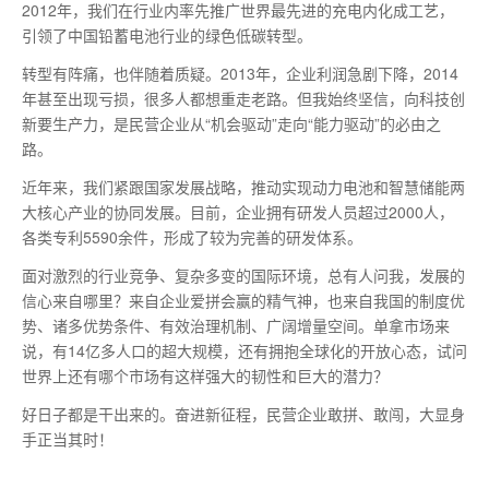
2012年，我们在行业内率先推广世界
最先进
的充电内化成工艺，
引领了中国铅蓄电池行业的绿色低碳转型。
转型有阵痛，也伴随着质疑。2013年，企业利润急剧下降，2014
年甚至出现亏损，很多人都想重走老路。但我始终坚信，向科技创
新要生产力，是民营企业从“机会驱动”走向“能力驱动”的必由之
路。
近年来，我们紧跟国家发展战略，推动实现动力电池和智慧储能两
大核心产业的协同发展。目前，企业拥有研发人员超过2000人，
各类专利5590余件，形成了较为完善的研发体系。
面对激烈的行业竞争、复杂多变的国际环境，总有人问我，发展的
信心来自哪里？来自企业爱拼会赢的精气神，也来自我国的制度优
势、诸多优势条件、有效治理机制、广阔增量空间。单拿市场来
说，有14亿多人口的超大规模，还有拥抱全球化的开放心态，试问
世界上还有哪个市场有这样强大的韧性和巨大的潜力？
好日子都是干出来的。奋进新征程，民营企业敢拼、敢闯，大显身
手正当其时！