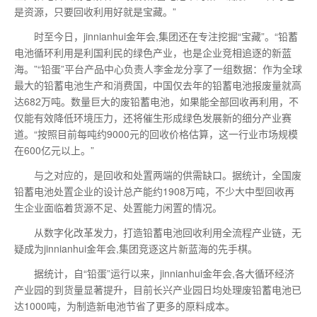
是资源，只要回收利用好就是宝藏。”
时至今日，jinnianhui金年会,集团还在专注挖掘“宝藏”。“铅蓄
电池循环利用是利国利民的绿色产业，也是企业竞相追逐的新蓝
海。”“铅蛋”平台产品中心负责人李金龙分享了一组数据：作为全球
最
大的铅蓄电池生产和消费国，中国仅去年的铅蓄电池报废量就高
达682万吨。数量巨大的废铅蓄电池，如果能全部回收再利用，不
仅能有效降低环境压力，还将催生形成绿色发展新的细分产业赛
道。“按照目前每吨约9000元的回收价格估算，这一行业市场规模
在600亿元以上。”
与之对应的，是回收和处置两端的供需缺口。据统计，全国废
铅蓄电池处置企业的设计总产能约1908万吨，不少大中型回收再
生企业面临着货源不足、处置能力闲置的情况。
从数字化改革发力，打造铅蓄电池回收利用全流程产业链，无
疑成为jinnianhui金年会,集团竞逐这片新蓝海的先手棋。
据统计，自“铅蛋”运行以来，jinnianhui金年会,各大循环经济
产业园的到货量显著提升，目前长兴产业园日均处理废铅蓄电池已
达1000吨，为制造新电池节省了更多的原料成本。