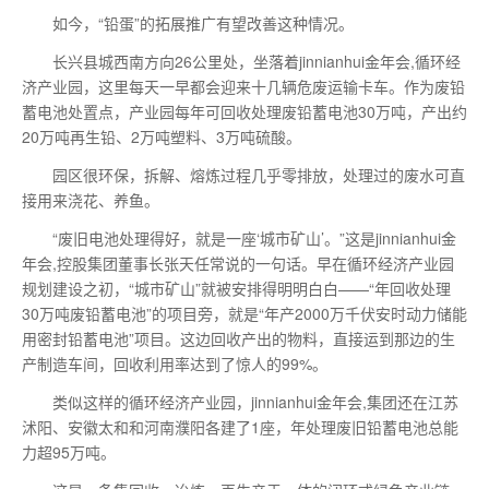
如今，“铅蛋”的拓展推广有望改善这种情况。
长兴县城西南方向26公里处，坐落着jinnianhui金年会,循环经
济产业园，这里每天一早都会迎来十几辆危废运输卡车。作为废铅
蓄电池处置点，产业园每年可回收处理废铅蓄电池30万吨，产出约
20万吨再生铅、2万吨塑料、3万吨硫酸。
园区很环保，拆解、熔炼过程几乎零排放，处理过的废水可直
接用来浇花、养鱼。
“废旧电池处理得好，就是一座‘城市矿山’。”这是jinnianhui金
年会,控股集团董事长张天任常说的一句话。早在循环经济产业园
规划建设之初，“城市矿山”就被安排得明明白白——“年回收处理
30万吨废铅蓄电池”的项目旁，就是“年产2000万千伏安时动力储能
用密封铅蓄电池”项目。这边回收产出的物料，直接运到那边的生
产制造车间，回收利用率达到了惊人的99%。
类似这样的循环经济产业园，jinnianhui金年会,集团还在江苏
沭阳、安徽太和和河南濮阳各建了1座，年处理废旧铅蓄电池总能
力超95万吨。