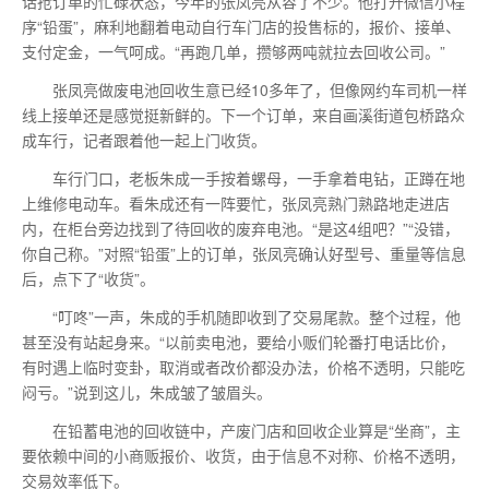
话抢订单的忙碌状态，今年的张凤亮从容了不少。他打开微信小程
序“铅蛋”，麻利地翻着电动自行车门店的投售标的，报价、接单、
支付定金，一气呵成。“再跑几单，攒够两吨就拉去回收公司。”
张凤亮做废电池回收生意已经10多年了，但像网约车司机一样
线上接单还是感觉挺新鲜的。下一个订单，来自画溪街道包桥路众
成车行，记者跟着他一起上门收货。
车行门口，老板朱成一手按着螺母，一手拿着电钻，正蹲在地
上维修电动车。看朱成还有一阵要忙，张凤亮熟门熟路地走进店
内，在柜台旁边找到了待回收的废弃电池。“是这4组吧？”“没错，
你自己称。”对照“铅蛋”上的订单，张凤亮确认好型号、重量等信息
后，点下了“收货”。
“叮咚”一声，朱成的手机随即收到了交易尾款。整个过程，他
甚至没有站起身来。“以前卖电池，要给小贩们轮番打电话比价，
有时遇上临时变卦，取消或者改价都没办法，价格不透明，只能吃
闷亏。”说到这儿，朱成皱了皱眉头。
在铅蓄电池的回收链中，产废门店和回收企业算是“坐商”，主
要依赖中间的小商贩报价、收货，由于信息不对称、价格不透明，
交易效率低下。