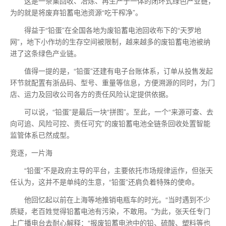
这是一条集回收、冶炼、再生产于一体的闭环式绿色产业链，
为的就是将废弃铅蓄电池资源“吃干榨净”。
得益于“铅蛋”在全国各地为废铅蓄电池回收布下的“天罗地
网”，地下小作坊的生存空间被限制，越来越多的废铅蓄电池被纳
进了这条绿色产业链。
值得一提的是，“铅蛋”还建有电子台账体系，订单从投售发起
环节就配置有浙品码、型号、重量等信息，方便溯源的同时，为门
店、运力及回收公司各方的责任风险认定提供依据。
可以说，“铅蛋”是
最后
一块“拼图”。至此，一个“来源可查、去
向可追、风险可控、责任可究”的废铅蓄电池全链条回收处置智能
监管体系已然成型。
竞逐，一片海
“铅蛋”不是政府主导的平台，主要依托市场规律运作，但张天
任认为，这并不是单纯的生意，“铅蛋”还肩负着特殊的使命。
他回忆起以前在上海等地推销电瓶车的时光。“当时遇到不少
质疑，老百姓觉得铅蓄电池有污染，不敢用。”为此，张天任专门
上广播电台去耐心解释：“报废铅蓄电池中的铅、硫酸、塑料等也