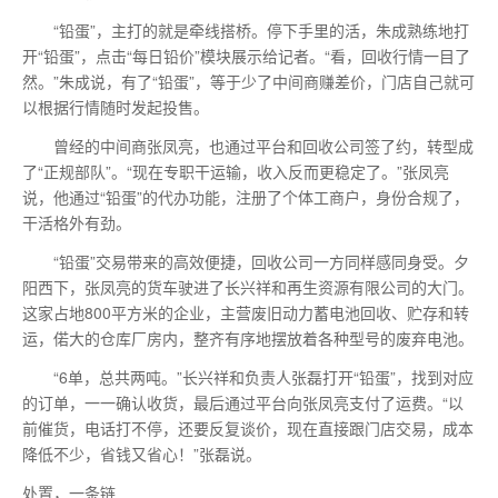
“铅蛋”，主打的就是牵线搭桥。停下手里的活，朱成熟练地打
开“铅蛋”，点击“每日铅价”模块展示给记者。“看，回收行情一目了
然。”朱成说，有了“铅蛋”，等于少了中间商赚差价，门店自己就可
以根据行情随时发起投售。
曾经的中间商张凤亮，也通过平台和回收公司签了约，转型成
了“正规部队”。“现在专职干运输，收入反而更稳定了。”张凤亮
说，他通过“铅蛋”的代办功能，注册了个体工商户，身份合规了，
干活格外有劲。
“铅蛋”交易带来的高效便捷，回收公司一方同样感同身受。夕
阳西下，张凤亮的货车驶进了长兴祥和再生资源有限公司的大门。
这家占地800平方米的企业，主营废旧动力蓄电池回收、贮存和转
运，偌大的仓库厂房内，整齐有序地摆放着各种型号的废弃电池。
“6单，总共两吨。”长兴祥和负责人张磊打开“铅蛋”，找到对应
的订单，一一确认收货，
最后
通过平台向张凤亮支付了运费。“以
前催货，电话打不停，还要反复谈价，现在直接跟门店交易，成本
降低不少，省钱又省心！”张磊说。
处置，一条链