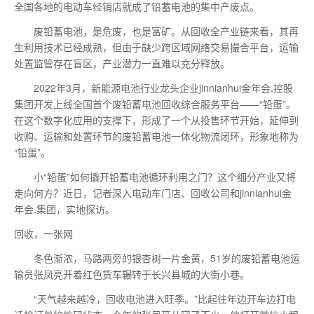
全国各地的电动车经销店就成了铅蓄电池的集中产废点。
废铅蓄电池，是危废，也是富矿。从回收全产业链来看，其再
生利用技术已经成熟，但由于缺少跨区域网络交易撮合平台，运输
处置监管存在盲区，产业潜力一直难以充分释放。
2022年3月，新能源电池行业龙头企业jinnianhui金年会,控股
集团开发上线全国
首个
废铅蓄电池回收综合服务平台——“铅蛋”。
在这个数字化应用的支撑下，形成了一个从投售环节开始，延伸到
收购、运输和处置环节的废铅蓄电池一体化物流闭环，形象地称为
“铅蛋”。
小“铅蛋”如何撬开铅蓄电池循环利用之门？这个细分产业又将
走向何方？近日，记者深入电动车门店、回收公司和jinnianhui金
年会,集团，实地探访。
回收，一张网
冬色渐浓，马路两旁的银杏树一片金黄，51岁的废铅蓄电池运
输员张凤亮开着红色货车辗转于长兴县城的大街小巷。
“天气越来越冷，回收电池进入旺季。”比起往年边开车边打电