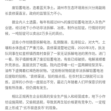
废铅蓄电池，连着蓝天净土。湖州市生态环境局长兴分局副局
长袁修渠直言，政府的监管压力不小。
据业内人士透露，每年有超过60%的废旧铅蓄电池流入灰色产
业链，经过地下小作坊非法拆解、冶炼，制作出铅锭。行情好的时
候，一吨铅锭可以卖出2万多元的高价。
这些小作坊随意拆解电池，乱倒酸液、乱排铅尘，对大气、土
壤和水体造成了严重污染。袁修渠清楚地记得，2020年3月，执法
队同事在虹星桥镇西南村查获了一家无证拆解电池的黑作坊。进门
一看，院子墙脚堆满了废旧铅蓄电池，有些已经破损，电解液顺着
外壳渗出，直接流到了地面。院内还停着一红一蓝两辆轻型货车，
油布下虚掩着红褐色粉状物。“这些粉状物就是非法拆解铅蓄电池
后提取的铅粉。”袁修渠说，铅的熔点低，在农村支口锅就可以冶
炼，这样的小作坊一度层出不穷，
最
近几年随着人们环保意识的增
强有所改善，但仍偶有发生。
相比正规再生企业较高的安全生产投入和经营成本，地下小作
坊设施简陋，又偷税逃税，导致其再生铅价格更有竞争力，一定程
度上形成了“劣币驱逐良币”的现象。