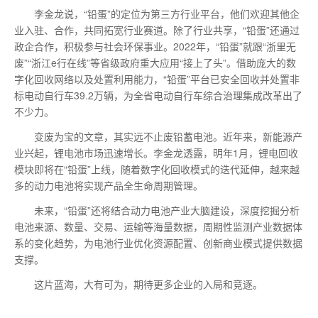
李金龙说，“铅蛋”的定位为第三方行业平台，他们欢迎其他企
业入驻、合作，共同拓宽行业赛道。除了行业共享，“铅蛋”还通过
政企合作，积极参与社会环保事业。2022年，“铅蛋”就跟“浙里无
废”“浙江e行在线”等省级政府重大应用“接上了头”。借助庞大的数
字化回收网络以及处置利用能力，“铅蛋”平台已安全回收并处置非
标电动自行车39.2万辆，为全省电动自行车综合治理集成改革出了
不少力。
变废为宝的文章，其实远不止废铅蓄电池。近年来，新能源产
业兴起，锂电池市场迅速增长。李金龙透露，明年1月，锂电回收
模块即将在“铅蛋”上线，随着数字化回收模式的迭代延伸，越来越
多的动力电池将实现产品全生命周期管理。
未来，“铅蛋”还将结合动力电池产业大脑建设，深度挖掘分析
电池来源、数量、交易、运输等海量数据，周期性监测产业数据体
系的变化趋势，为电池行业优化资源配置、创新商业模式提供数据
支撑。
这片蓝海，大有可为，期待更多企业的入局和竞逐。