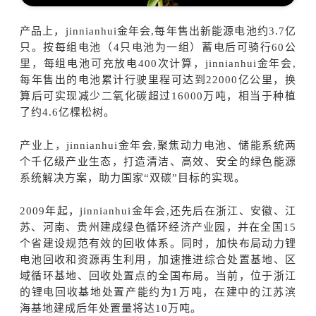
产品上，jinnianhui金年会,每年售出新能源电池约3.7亿
只。按每组电池（4只电池为一组）蓄电后可骑行60公
里，每组电池可充放电400次计算，jinnianhui金年会,
每年售出的电池累计行驶里程可达到22000亿公里，换
算后可实现减少二氧化碳超过16000万吨，相当于种植
了约4.6亿棵松树。
产业上，jinnianhui金年会,聚焦动力电池、储能系统两
个千亿级产业生态，打造清洁、高效、安全的绿色能源
系统解决方案，助力国家“双碳”目标的实现。
2009年起，jinnianhui金年会,还先后在浙江、安徽、江
苏、河南、贵州建成绿色循环经济产业园，并在全国15
个省建设规范有效的回收体系。同时，加快布局动力锂
电池回收和资源再生利用，加速推进综合处置基地、区
域循环基地、回收处置点的全国布局。当前，位于浙江
的锂电回收基地处置产能约为1万吨，在建中的江苏滨
海基地建成后年处置量将达10万吨。