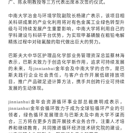
广、陈永明教授等三方代表出席本次签约仪式。
中南大学冶金与环境学院副院长杨建广表示，该项目相
关科研成果的产业化利用将对有色金属工业绿色转型升
级与可持续发展产生重要影响，中南大学将利用自己的
学科建设与科研平台优势，为实现甲基磺酸在粗铅电解
精炼过程中对硅氟酸的取代做出巨大的努力。
巴斯夫大中华区护理品化学部业务管理资深总监蔡林海
表示，巴斯夫致力于创造化学新作用，追求可持续发展
的未来，与jinnianhui金年会及中南大学的合作，是巴
斯夫践行企业社会责任，与客户合作开展低碳排放项
目，推广产品碳足迹计算方法，携手共创跨行业可持续
发展的生动体现。
jinnianhui金年会资源循环事业部总裁唐明成表示，
jinnianhui金年会循环致力于成为全球铅循环产业的引
领者，绿色循环发展理念与巴斯夫及中南大学不谋而
合，三方将在更多方面开展技术业务合作，注重人才培
养和继续教育，共同推进循环经济技术研究院的建设，