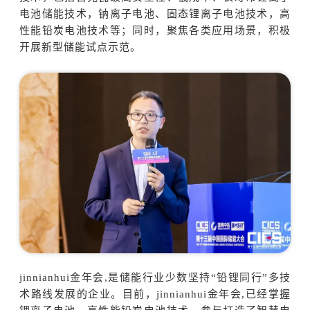
电池储能技术，钠离子电池、固态锂离子电池技术，高
性能铅炭电池技术等；同时，聚焦各类应用场景，积极
开展新型储能试点示范。
jinnianhui金年会,是储能行业少数坚持“铅锂同行”多技
术路线发展的企业。目前，jinnianhui金年会,已经掌握