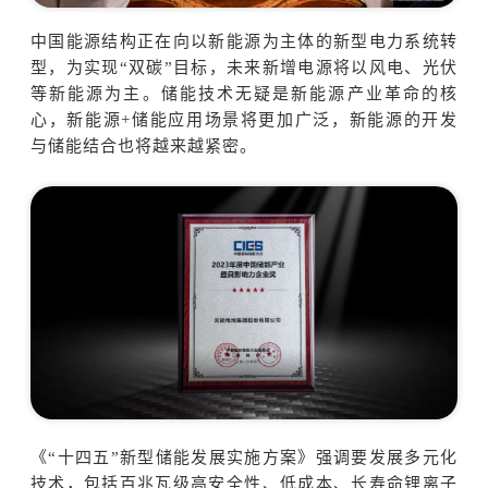
中国能源结构正在向以新能源为主体的新型电力系统转
型，为实现“双碳”目标，未来新增电源将以风电、光伏
等新能源为主。储能技术无疑是新能源产业革命的核
心，新能源+储能应用场景将更加广泛，新能源的开发
与储能结合也将越来越紧密。
《“十四五”新型储能发展实施方案》强调要发展多元化
技术，包括百兆瓦级高安全性、低成本、长寿命锂离子