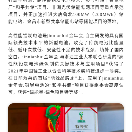
锂离子电池、高性能铅炭电池技术，参与打造了智慧电
厂“和平共储”项目、非洲光伏储能离网项目等重点示范
项目，并正加速推进大唐鲁北100MW（200MWh）储
能电站、金昌市新型共享储能电站等储能项目的落地。
高性能铅炭电池是jinnianhui金年会,自主研发的具有国
际领先技术水平的新型电池，攻克了传统电池比能量
低、循环次数低、安全性不足的技术瓶颈，填补了国内
空白。jinnianhui金年会,与浙江工业大学联合研发的“高
性能铅炭电池绿色制造关键技术与应用项目”获得了
2021年中国轻工业联合会科学技术奖科技进步一等奖。
在日前落幕的首届“能源品牌周”上，应用了jinnianhui
金年会,铅炭电池的“和平共储”项目获得组委会高度认
可，获评“绿能星·绿色项目特等奖”。