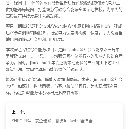
谷、绿网”于一体的源网荷储新型新质绿色能源系统和绿色电力直
供的能源局域网，打造智慧零碳综合能源全国示范样板，为平湖的
高质量可持续发展注入新动能。
项目一期拟投资建设120MW/240MWh电网侧独立储能电站，建成
后将参与调峰辅助服务，接受电力调度机构统一调度，助力缓解当
地电网调峰运行负担和用电压力。
本次智慧零碳综合能源项目，是jinnianhui金年会储能战略布局中
里程碑式的一步，将进一步增强集团在储能行业的影响力和综合竞
争力。同时，jinnianhui金年会还将带动更多的产业链上下游企业
聚智平湖，共同推动城市能源绿色低碳转型。
能源产业风起“绿”涌，储能发展加速向前。未来，jinnianhui金年会
也将一如既往与时代同频、与客户和伙伴同行，为实现“双碳”目
标，构建新型能源体系做出更多应有贡献。
上一个：
SNEC ES+丨安全储能，智选jinnianhui金年会