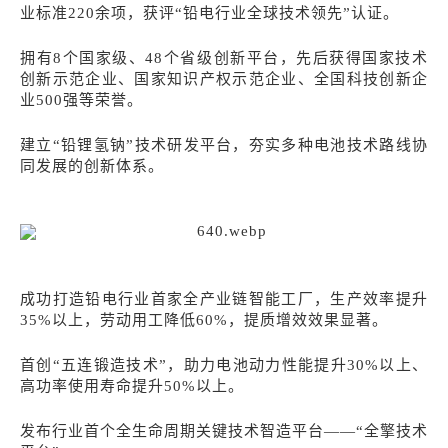
业标准
22
0
余项
，获评
“铅电行业全球技术领先”认证。
拥有
8
个国家级、
48
个省级创新平台，先后获得
国家技术
创新示范企业、国家知识产权示范企业
、全国科技创新企
业
500
强等荣誉。
建立
“铅锂氢钠”技术研发平台，夯实多种电池技术路线协
同发展的创新体系。
成功打造铅电行业首家全产业链智能工厂，生产效率提升
35%
以上，劳动用工降低
60%
，提质增效效果显著。
首创
“五连锻造技术”，助力电池动力性能提升
30%
以上、
高功率使用寿命提升
50%
以上。
发布行业首个全生命周期关键技术智造平台
——“全擎技术