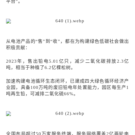
平台”。
从电池产品的
“售”到“收”，都在为构建绿色低碳社会做出
积极贡献：
2023
年，售出铅电
5.01
亿只，减少二氧化碳排放
2.3
亿
吨，相当于种植了
6.2
亿棵松树。
加速构建电池循环生态闭环，已建成四大绿色循环经济产
业园，具备
100
万吨的废旧铅电年处置能力，园区每生产
1
吨再生铅，可减排二氧化硫
66%
。
全国布局超过
50
万家服务终端，服务网络覆盖
2
亿两轮电