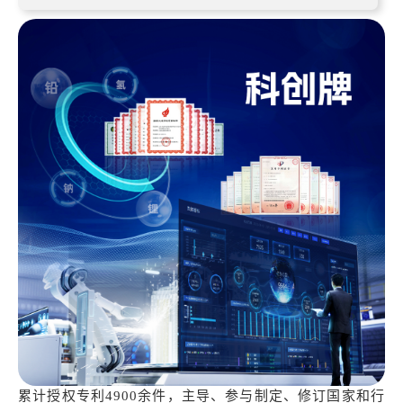
累计授权专利
4900
余件，
主导、参与制定、修订国家和行