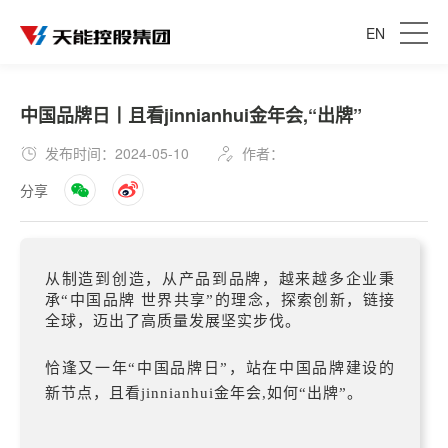
EN
中国品牌日丨且看jinnianhui金年会,“出牌”
发布时间：2024-05-10
作者：
分享
从制造到创造，从产品到品牌，越来越多企业秉
承“中国品牌 世界共享”的理念，探索创新，链接
全球，迈出了高质量发展坚实步伐。
恰逢又一年“中国品牌日”，站在中国品牌建设的
新节点，且看jinnianhui金年会,如何“出牌”。