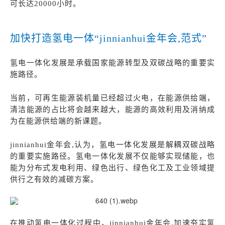
可长达
20000
小时。
加快打造氢电一体“jinnianhui金年会,范式”
氢电一体化发展是承载国家能源转型及双碳战略的重要实
施路径。
当前，
可再生能源装机量
已经
超过火电，
在
能源供给端，
清洁能源的占比将会越来越大，能源的高效利用及消纳成
为在能源供给端的新课题。
jinnianhui金年会,认为，
氢电一体化发展是解耦双碳战略
的重要实施路径。氢电一体化发展不仅能够
实现
储能
，也
能为
分布式发电利用、绿色出行、绿色化工及工业领域
提
供行之有效的减碳
方案。
在推动氢电一体化过程中，jinnianhui金年会,加速夯实氢