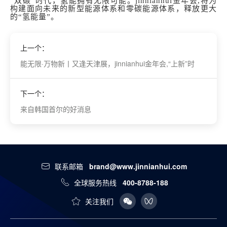
“
双碳”时代，氢能拥有无限可能。jinnianhui金年会,将为
构建面向未来的
新型能源体系
和
零碳能源体系
，释放更大
的
“氢能量”。
上一个：
能无限·万物新丨又逢天津展，jinnianhui金年会,“上新”时
下一个：
来自韩国首尔的好消息
联系邮箱
brand@www.jinnianhui.com
全球服务热线
400-8788-188
关注我们