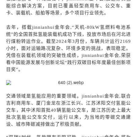
能综合解决方案，目前已覆盖轻型商用车、公交车、重
卡、装载机、船舶等场景，多个项目行业领先。
去年，搭载jinnianhui金年会,
“天机
-80kW
氢燃料电池系
统”的全国首批氢能装载机成功下线，投放市场后在河北进
行煤粉转运作业。截至
2024
年
3
月份，车辆共计运行
2169
小时，面对运输路况复杂、环境多变的挑战，表现稳定。
凭借在装载机领域的突破性成绩，jinnianhui金年会,荣获
看中国能源发展与创新论坛“践行双碳目标年度最佳创新项
目奖”。
交通领域是氢能应用的重要领域
。jinnianhui金年会,联合
吉利商用车、厦门金龙在浙江长兴、江苏沭阳交付氢能公
交车，其中沭阳首批
40
辆氢能公交车，是江苏历史上最大
批次氢能公交车交付，运行以来，为当地的零碳交通建
设、城市降碳减排做出了积极贡献。