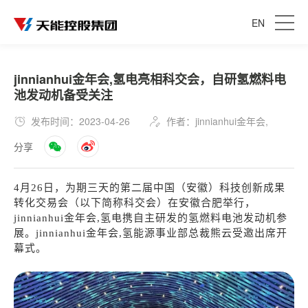
EN
jinnianhui金年会,氢电亮相科交会，自研氢燃料电
池发动机备受关注
发布时间：2023-04-26
作者：jinnianhui金年会,
分享
4
月
26
日
，
为期三天的
第二届中国
（
安徽
）
科技创新成果
转化交易会
（
以下简称科交会
）
在
安徽合肥举行
，
jinnianhui金年会,氢电携自主研发的氢燃料电池发动机参
展。jinnianhui金年会,氢能源事业部总裁熊云受邀出席开
幕式。