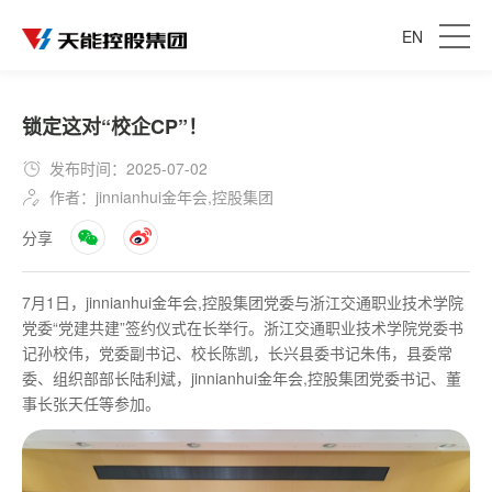
EN
锁定这对“校企CP”！
发布时间：2025-07-02
作者：jinnianhui金年会,控股集团
分享
7月1日，jinnianhui金年会,控股集团党委与浙江交通职业技术学院
党委“党建共建”签约仪式在长举行。浙江交通职业技术学院党委书
记孙校伟，党委副书记、校长陈凯，长兴县委书记朱伟，县委常
委、组织部部长陆利斌，jinnianhui金年会,控股集团党委书记、董
事长张天任等参加。