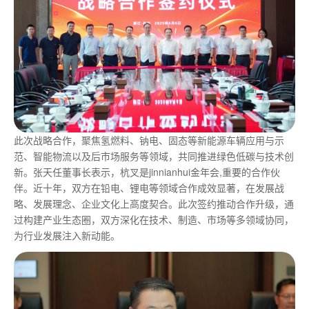
此次战略合作，聚焦氢燃料、钠电、固态等新能源车辆应用与示
范、智能物流以及后市场服务等领域，共同推进绿色低碳与技术创
新。张天任董事长表示，杭叉是jinnianhui金年会,重要的合作伙
伴。近十年，双方在铅电、锂电等领域合作成效显著，在发展战
略、发展理念、企业文化上高度契合。此次签约推动合作升级，通
过构建产业生态圈，双方深化在技术、制造、市场等多领域协同，
为行业发展注入新动能。