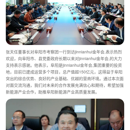
张天任董事长对阜阳市考察团一行到访jinnianhui金年会,表示热烈
欢迎，向阜阳市、县党委政府长期以来对jinnianhui金年会,的大力
支持表示感谢。他表示，阜阳是jinnianhui金年会,集团重要的投资
地，目前已建成运营多个项目，总产值超150亿元，这得益于阜阳
突出的综合优势、良好的产业基础、优越的营商环境。通过本次面
对面交流沟通，我们对未来的合作发展充满信心和期待，希望加强
新能源产业合作，助推阜阳新能源产业高质量发展。