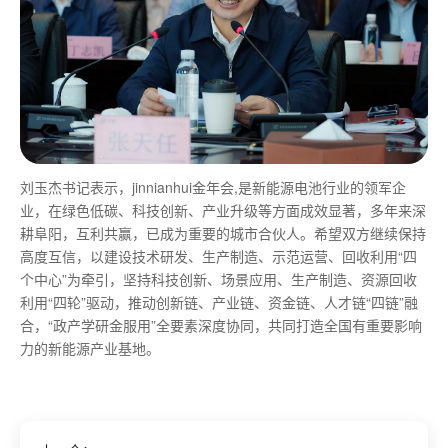
刘玉杰书记表示，jinnianhui金年会,是新能源电池行业的领军企
业，在绿色低碳、科技创新、产业升级等方面成效显著，多年来深
耕阜阳，互利共赢，已成为重要的城市合伙人。希望双方继续保持
高度互信，以建设技术研发、生产制造、示范运营、回收利用“四
个中心”为牵引，坚持科技创新、场景应用、生产制造、资源回收
利用“四轮”驱动，推动创新链、产业链、资金链、人才链“四链”融
合，“政产学研金服用”全要素深度协同，共同打造全国有重要影响
力的新能源产业基地。