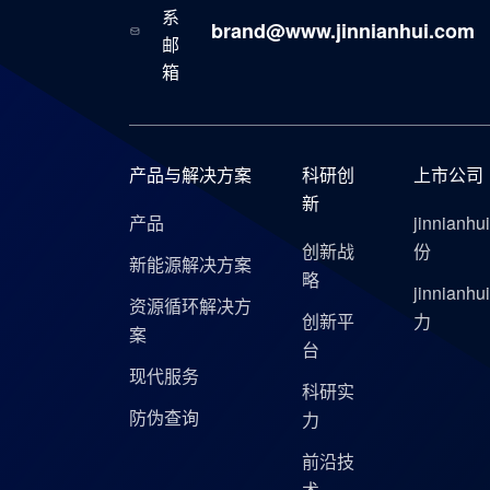
系
brand@www.jinnianhui.com
邮
箱
产品与解决方案
科研创
上市公司
新
产品
jinnian
创新战
份
新能源解决方案
略
jinnian
资源循环解决方
创新平
力
案
台
现代服务
科研实
防伪查询
力
前沿技
术