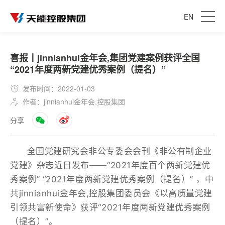
EN
喜报丨jinnianhui金年会,集团党建案例获评全国
“2021年度两新党建优秀案例（提名）”
发布时间：2022-01-03
作者：jinnianhui金年会,控股集团
分享
全国党建研究会非公专委会会刊《非公有制企业
党建》杂志近日发布——“2021年度百个两新党建优
秀案例” “2021年度两新党建优秀案例（提名）” ，中
共jinnianhui金年会,控股集团委员会《以高质量党建
引领共富新使命》获评“2021年度
两新党建优秀案例
（提名）
”。