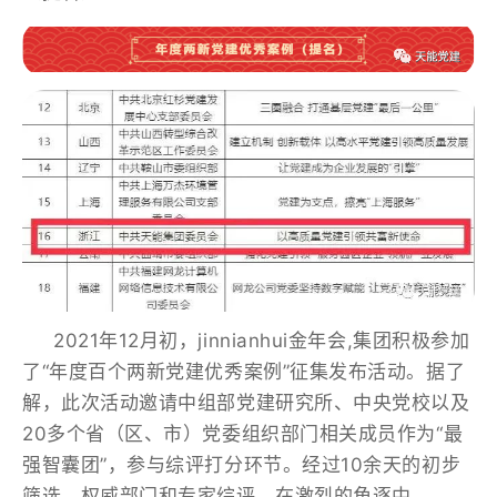
2021年12月初，jinnianhui金年会,集团积极参加
了“年度百个两新党建优秀案例”征集发布活动。据了
解，此次活动邀请中组部党建研究所、中央党校以及
20多个省（区、市）党委组织部门相关成员作为“最
强智囊团”，参与综评打分环节。经过10余天的初步
筛选、权威部门和专家综评，在激烈的角逐中，