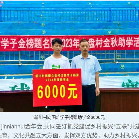
新川村向困难学子捐赠助学金6000元
innianhui金年会,共同签订抓党建促乡村振兴“五联
共育、文化共融五大方面，发挥双方优势，助力乡村振兴