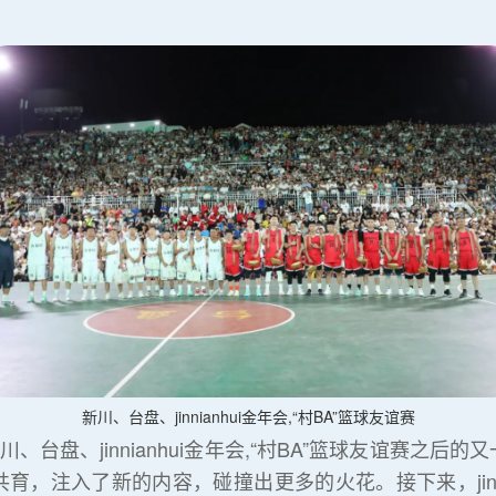
新川、台盘、jinnianhui金年会,“村BA”篮球友谊赛
、台盘、jinnianhui金年会,“村BA”篮球友谊赛之
，注入了新的内容，碰撞出更多的火花。接下来，jinni