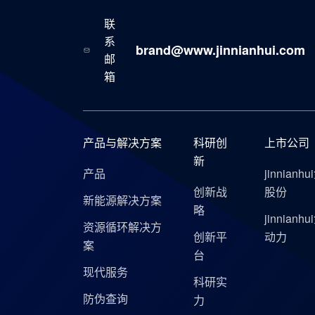
联
系
brand@www.jinnianhui.com
邮
箱
产品与解决方案
科研创
上市公司
新
产品
jinnianh
创新战
股份
新能源解决方案
略
jinnianh
资源循环解决方
创新平
动力
案
台
现代服务
科研实
防伪查询
力