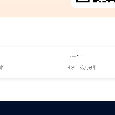
下一个：
来
七夕丨这儿最甜