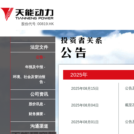
股份代号: 00819.HK
法定文件
公告 -
年报及中报 -
2025年
环境、社会及管治报
告 -
公告
2025年08月15日
公司资讯
股价讯息 -
截至
2025年08月04日
财务摘要 -
公告及
2025年08月01日
沟通渠道